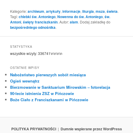
Kategorie:
archiwum
,
artykuły
,
informacje
,
liturgia
,
msza
,
świeta
.
Tagi:
chlebki św. Antoniego
,
Nowenna do św. Antoniego
,
św.
Antoni
,
święty franciszkanin
. Autor:
alam
. Dodaj zakładkę do
bezpośredniego odnośnika
.
STATYSTYKA
wszystkie wizyty:
336741
\n\n\n\n
OSTATNIE WPISY
Nabożeństwo pierwszych sobót miesiąca
Ogień wewnątrz
Bierzmowanie w Sanktuarium Mirowskim – fotorelacja
90-lecie istnienia ZSZ w Pińczowie
Boże Ciało z Franciszkanami w Pińczowie
POLITYKA PRYWATNOŚCI
Dumnie wspierane przez WordPress