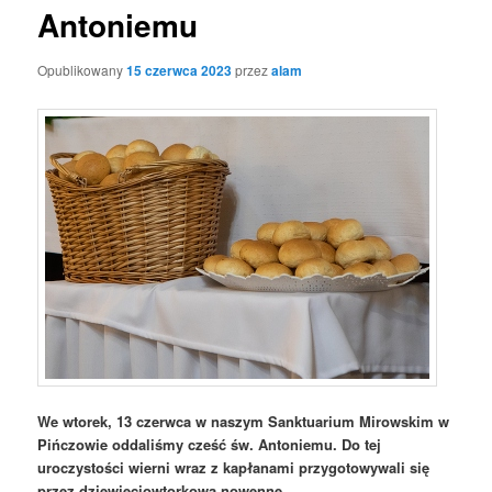
Antoniemu
Opublikowany
15 czerwca 2023
przez
alam
We wtorek, 13 czerwca w naszym Sanktuarium Mirowskim w
Pińczowie oddaliśmy cześć św. Antoniemu. Do tej
uroczystości wierni wraz z kapłanami przygotowywali się
przez dziewięciowtorkową nowennę.