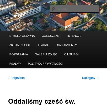
Przeskocz
Serwis wykorzystuje pliki Cookies
Czytaj więcej
odrzuć
do
Szuka
tekstu
Główne
STRONA GŁÓWNA
OGŁOSZENIA
INTENCJE
menu
AKTUALNOŚCI
O PARAFII
SAKRAMENTY
ROZWAŻANIA
GALERIA ZDJĘĆ
O LITURGII
PSALMY
POLITYKA PRYWATNOŚCI
Nawigacja
←
Poprzedni
Następny
→
wpisu
Oddaliśmy cześć św.