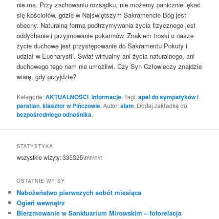
nie ma. Przy zachowaniu rozsądku, nie możemy panicznie lękać
się kościołów, gdzie w Najświętszym Sakramencie Bóg jest
obecny. Naturalną formą podtrzymywania życia fizycznego jest
oddychanie i przyjmowanie pokarmów. Znakiem troski o nasze
życie duchowe jest przystępowanie do Sakramentu Pokuty i
udział w Eucharystii. Świat wirtualny ani życia naturalnego, ani
duchowego tego nam nie umożliwi. Czy Syn Człowieczy znajdzie
wiarę, gdy przyjdzie?
Kategorie:
AKTUALNOŚCI
,
informacje
. Tagi:
apel do sympatyków i
parafian
,
klasztor w Pińczowie
. Autor:
alam
. Dodaj zakładkę do
bezpośredniego odnośnika
.
STATYSTYKA
wszystkie wizyty:
335325
\n\n\n\n
OSTATNIE WPISY
Nabożeństwo pierwszych sobót miesiąca
Ogień wewnątrz
Bierzmowanie w Sanktuarium Mirowskim – fotorelacja