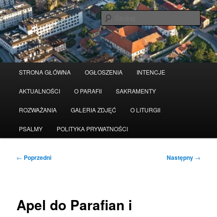
Przeskocz
Serwis wykorzystuje pliki Cookies
Czytaj więcej
odrzuć
do
Szuka
tekstu
Główne
STRONA GŁÓWNA
OGŁOSZENIA
INTENCJE
menu
AKTUALNOŚCI
O PARAFII
SAKRAMENTY
ROZWAŻANIA
GALERIA ZDJĘĆ
O LITURGII
PSALMY
POLITYKA PRYWATNOŚCI
Nawigacja
←
Poprzedni
Następny
→
wpisu
Apel do Parafian i