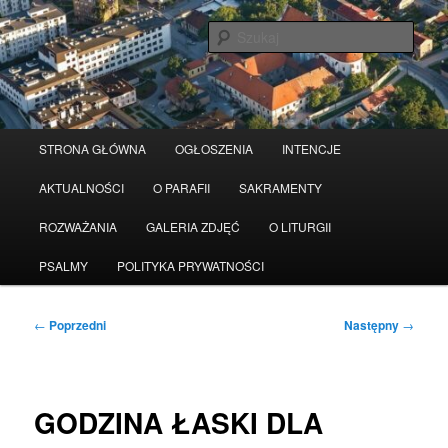
Przeskocz
Serwis wykorzystuje pliki Cookies
Czytaj więcej
odrzuć
do
Szuka
tekstu
Główne
STRONA GŁÓWNA
OGŁOSZENIA
INTENCJE
menu
AKTUALNOŚCI
O PARAFII
SAKRAMENTY
ROZWAŻANIA
GALERIA ZDJĘĆ
O LITURGII
PSALMY
POLITYKA PRYWATNOŚCI
Nawigacja
←
Poprzedni
Następny
→
wpisu
GODZINA ŁASKI DLA