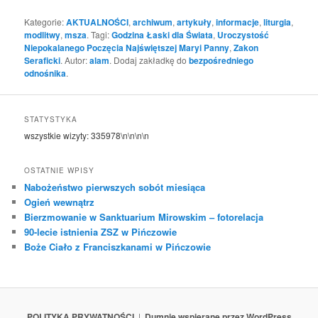
Kategorie:
AKTUALNOŚCI
,
archiwum
,
artykuły
,
informacje
,
liturgia
,
modlitwy
,
msza
. Tagi:
Godzina Łaski dla Świata
,
Uroczystość
Niepokalanego Poczęcia Najświętszej Maryi Panny
,
Zakon
Seraficki
. Autor:
alam
. Dodaj zakładkę do
bezpośredniego
odnośnika
.
STATYSTYKA
wszystkie wizyty:
335978
\n\n\n\n
OSTATNIE WPISY
Nabożeństwo pierwszych sobót miesiąca
Ogień wewnątrz
Bierzmowanie w Sanktuarium Mirowskim – fotorelacja
90-lecie istnienia ZSZ w Pińczowie
Boże Ciało z Franciszkanami w Pińczowie
POLITYKA PRYWATNOŚCI
Dumnie wspierane przez WordPress