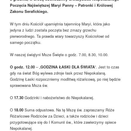
Poczęcia Najświętszej Maryi Panny – Patronki i Królowej
Zakonu Serafickiego.
W tym dniu Kościół upamiętnia tajemnicę Maryi, która jako
jedyna z ludzi została poczęta bez zmazy grzechu
pierworodnego. Ta prawda wiary towarzyszy Kościołowi od
samego początku.
W naszej świątyni Msze Święte o godz. 7.00, 8.30, 10.00.
O godz. 12.00
– „
GODZINA ŁASKI DLA ŚWIATA
”. Jest to czas
gdy na świat Bóg wylewa zdroje łask przez Niepokalaną.
Godzinę Łaski rozpoczniemy modlitwą różańcową, po niej będzie
sprawowana Msza św.
O
17.30
Godzinki i nabożeństwo do Niepokalanej.
O
18.00
Suma odpustowa. Na tę Mszę św. zapraszamy Róże
Różańcowe Rodziców za Dzieci, a także rodziców i dzieci
przygotowujące się do I Komunii św., które zawierzymy opiece
Niepokalanej.