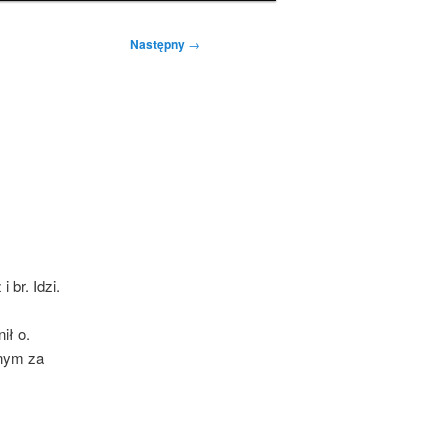
Następny
→
 br. Idzi.
ił o.
lnym za