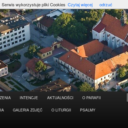
Serwis wykorzystuje pliki Cookies
Czytaj więcej
odrzuć
ZENIA
INTENCJE
AKTUALNOŚCI
O PARAFII
IA
GALERIA ZDJĘĆ
O LITURGII
PSALMY