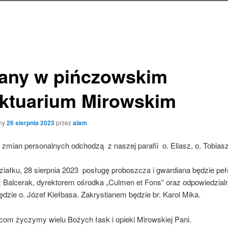
any w pińczowskim
ktuarium Mirowskim
ny
26 sierpnia 2023
przez
alam
mian personalnych odchodzą z naszej parafii o. Eliasz, o. Tobiasz i
iałku, 28 sierpnia 2023 posługę proboszcza i gwardiana będzie pełn
 Balcerak, dyrektorem ośrodka „Culmen et Fons” oraz odpowiedzia
dzie o. Józef Kiełbasa. Zakrystianem będzie br. Karol Mika.
om życzymy wielu Bożych łask i opieki Mirowskiej Pani.