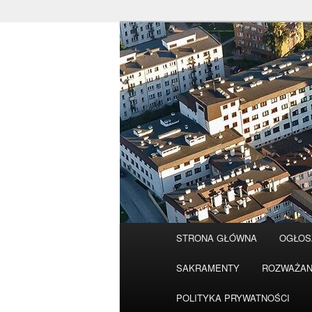
Przeskocz
do
tekstu
Główne
STRONA GŁÓWNA
OGŁOS
menu
SAKRAMENTY
ROZWAŻAN
POLITYKA PRYWATNOŚCI