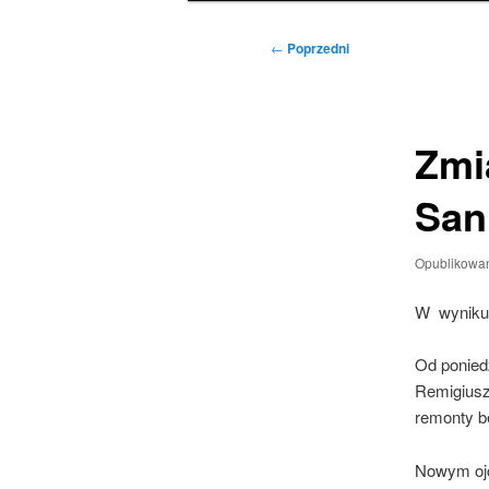
Nawigacja
←
Poprzedni
wpisu
Zmi
San
Opublikowa
W wyniku z
Od poniedz
Remigiusz
remonty bę
Nowym ojc