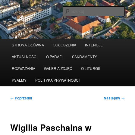
Przeskocz
Serwis wykorzystuje pliki Cookies
Czytaj więcej
odrzuć
do
Szuka
tekstu
Główne
STRONA GŁÓWNA
OGŁOSZENIA
INTENCJE
menu
AKTUALNOŚCI
O PARAFII
SAKRAMENTY
ROZWAŻANIA
GALERIA ZDJĘĆ
O LITURGII
PSALMY
POLITYKA PRYWATNOŚCI
Nawigacja
←
Poprzedni
Następny
→
wpisu
Wigilia Paschalna w