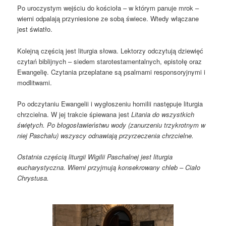
Po uroczystym wejściu do kościoła – w którym panuje mrok –
wierni odpalają przyniesione ze sobą świece. Wtedy włączane
jest światło.
Kolejną częścią jest liturgia słowa. Lektorzy odczytują dziewięć
czytań biblijnych – siedem starotestamentalnych, epistołę oraz
Ewangelię. Czytania przeplatane są psalmami responsoryjnymi i
modlitwami.
Po odczytaniu Ewangelii i wygłoszeniu homilii następuje liturgia
chrzcielna. W jej trakcie śpiewana jest
Litania do wszystkich
świętych. Po błogosławieństwu wody (zanurzeniu trzykrotnym w
niej Paschału) wszyscy odnawiają przyrzeczenia chrzcielne.
Ostatnia częścią liturgii Wigilii Paschalnej jest liturgia
eucharystyczna. Wierni przyjmują konsekrowany chleb – Ciało
Chrystusa.