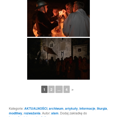
1
2
...
4
►
Kategorie:
AKTUALNOŚCI
,
archiwum
,
artykuły
,
informacje
,
liturgia
,
modlitwy
,
rozważania
. Autor:
alam
. Dodaj zakładkę do