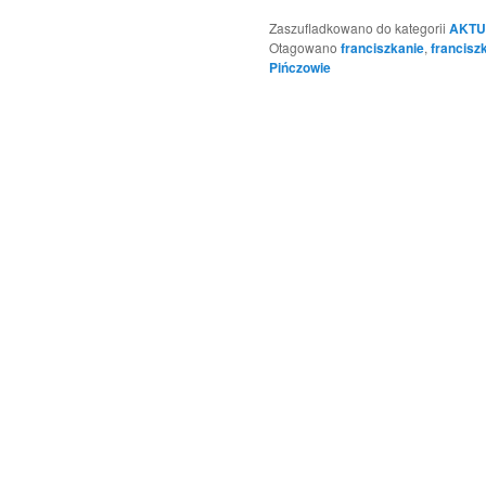
Zaszufladkowano do kategorii
AKTU
Otagowano
franciszkanie
,
francisz
Pińczowie