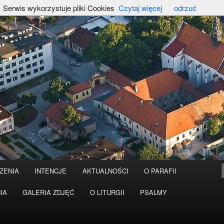
Serwis wykorzystuje pliki Cookies
Czytaj więcej
odrzuć
ZENIA
INTENCJE
AKTUALNOŚCI
O PARAFII
IA
GALERIA ZDJĘĆ
O LITURGII
PSALMY