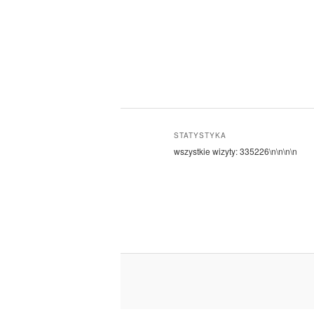
STATYSTYKA
wszystkie wizyty:
335226
\n\n\n\n