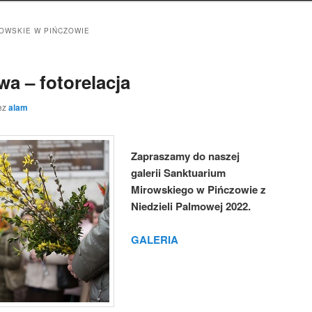
OWSKIE W PIŃCZOWIE
a – fotorelacja
ez
alam
Zapraszamy do naszej
galerii Sanktuarium
Mirowskiego w Pińczowie z
Niedzieli Palmowej 2022.
GALERIA