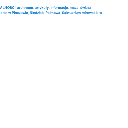
ALNOŚCI
,
archiwum
,
artykuły
,
informacje
,
msza
,
świeta
|
kanie w Pińczowie
,
Niedziela Palmowa
,
Saktuarium mirowskie w