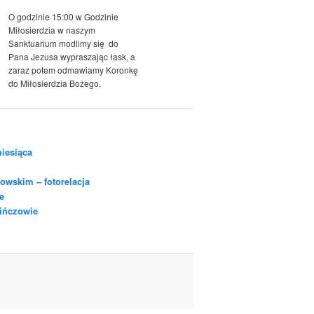
O godzinie 15:00 w Godzinie
Miłosierdzia w naszym
Sanktuarium modlimy się do
Pana Jezusa wypraszając łask, a
zaraz potem odmawiamy Koronkę
do Miłosierdzia Bożego.
iesiąca
owskim – fotorelacja
e
Pińczowie