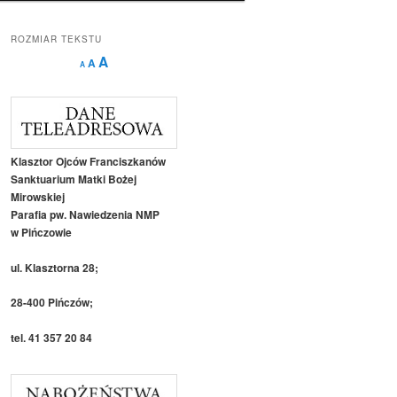
ROZMIAR TEKSTU
Decrease
Reset
Increase
A
A
A
font
font
size.
font
size.
size.
Klasztor Ojców Franciszkanów
Sanktuarium Matki Bożej
Mirowskiej
Parafia pw. Nawiedzenia NMP
w Pińczowie
ul. Klasztorna 28;
28-400 Pińczów;
tel. 41 357 20 84