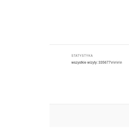
STATYSTYKA
wszystkie wizyty:
335677
\n\n\n\n