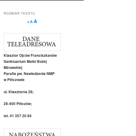
ROZMIAR TEKSTU
Decrease
Reset
Increase
A
A
A
font
font
size.
font
size.
size.
Klasztor Ojców Franciszkanów
Sanktuarium Matki Bożej
Mirowskiej
Parafia pw. Nawiedzenia NMP
w Pińczowie
ul. Klasztorna 28;
28-400 Pińczów;
tel. 41 357 20 84