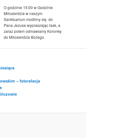
O godzinie 15:00 w Godzinie
Miłosierdzia w naszym
Sanktuarium modlimy się do
Pana Jezusa wypraszając łask, a
zaraz potem odmawiamy Koronkę
do Miłosierdzia Bożego.
iesiąca
owskim – fotorelacja
e
Pińczowie