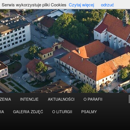
Serwis wykorzystuje pliki Cookies
Czytaj więcej
odrzuć
ZENIA
INTENCJE
AKTUALNOŚCI
O PARAFII
IA
GALERIA ZDJĘĆ
O LITURGII
PSALMY