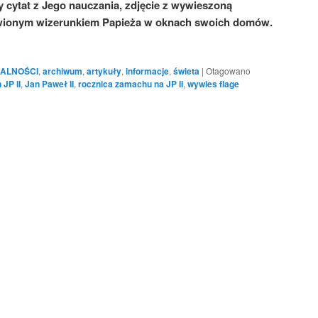
 cytat z Jego nauczania, zdjęcie z wywieszoną
awionym wizerunkiem Papieża w oknach swoich domów.
ALNOŚCI
,
archiwum
,
artykuły
,
informacje
,
świeta
|
Otagowano
 JP II
,
Jan Paweł II
,
rocznica zamachu na JP II
,
wywies flage