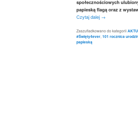
społecznościowych ulubiony
papieską flagą oraz z wyst
Czytaj dalej
→
Zaszufladkowano do kategorii
AKTU
#Święty4ever
,
101 rocznica urodzin
papieską