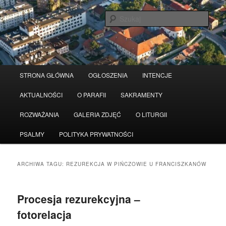
Przeskocz
Przeskocz
Serwis wykorzystuje pliki Cookies
Czytaj więcej
odrzuć
do
do
Szuka
tekstu
widgetów
Główne
STRONA GŁÓWNA
OGŁOSZENIA
INTENCJE
menu
AKTUALNOŚCI
O PARAFII
SAKRAMENTY
ROZWAŻANIA
GALERIA ZDJĘĆ
O LITURGII
PSALMY
POLITYKA PRYWATNOŚCI
ARCHIWA TAGU:
REZUREKCJA W PIŃCZOWIE U FRANCISZKANÓW
Procesja rezurekcyjna –
fotorelacja