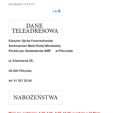
ROZMIAR TEKSTU
Decrease
Reset
Increase
A
A
A
font
font
size.
font
size.
size.
Klasztor Ojców Franciszkanów
Sanktuarium Matki Bożej Mirowskiej
Parafia pw. Nawiedzenia NMP w Pińczowie
ul. Klasztorna 28;
28-400 Pińczów;
tel. 41 357 20 84