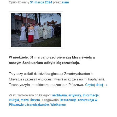
Opublikowany
31 marca 2024
przez
alam
W niedzielę, 31 marca, przed pierwszą Mszą świętą w
naszym Sanktuarium odbyła się rezurekcja.
Trzy razy wokół dziedzińca głosząc Zmartwychwstanie
Chrystusa przeszli w procesji wierni wraz ze swoimi kapłanami.
Towarzyszyła im orkiestra strażacka z Pińczowa.
Czytaj dalej
→
Zaszufladkowano do kategorii
archiwum
,
artykuły
,
informacje
,
liturgia
,
msza
,
świeta
|
Otagowano
Rezurekcja
,
rezurekcja w
Pińczowie u franciszkanów
,
Wielkanoc