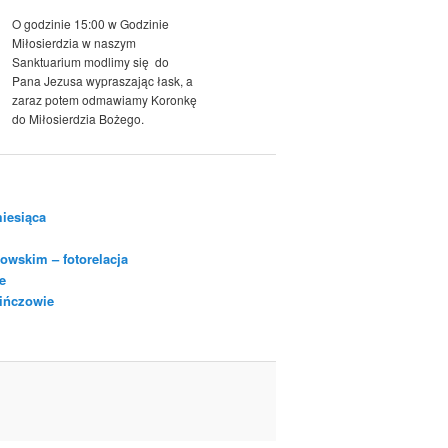
O godzinie 15:00 w Godzinie
Miłosierdzia w naszym
Sanktuarium modlimy się do
Pana Jezusa wypraszając łask, a
zaraz potem odmawiamy Koronkę
do Miłosierdzia Bożego.
iesiąca
owskim – fotorelacja
e
Pińczowie