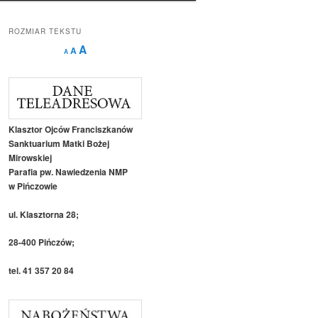
ROZMIAR TEKSTU
Decrease
Reset
Increase
A
A
A
font
font
size.
font
size.
size.
Klasztor Ojców Franciszkanów
Sanktuarium Matki Bożej
Mirowskiej
Parafia pw. Nawiedzenia NMP
w Pińczowie
ul. Klasztorna 28;
28-400 Pińczów;
tel. 41 357 20 84