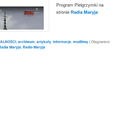
Program Pielgrzymki na
stronie
Radia Maryja
ALNOŚCI
,
archiwum
,
artykuły
,
informacje
,
modlitwy
|
Otagowano
Radia Maryja
,
Radio Maryja