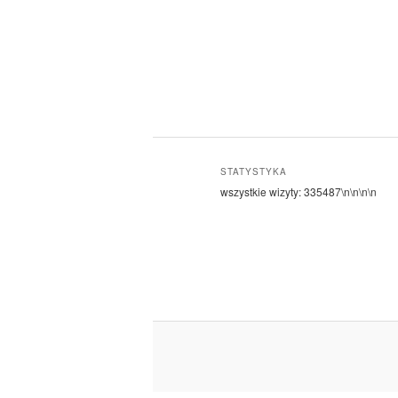
STATYSTYKA
wszystkie wizyty:
335487
\n\n\n\n