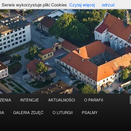
Serwis wykorzystuje pliki Cookies
Czytaj więcej
odrzuć
ZENIA
INTENCJE
AKTUALNOŚCI
O PARAFII
IA
GALERIA ZDJĘĆ
O LITURGII
PSALMY