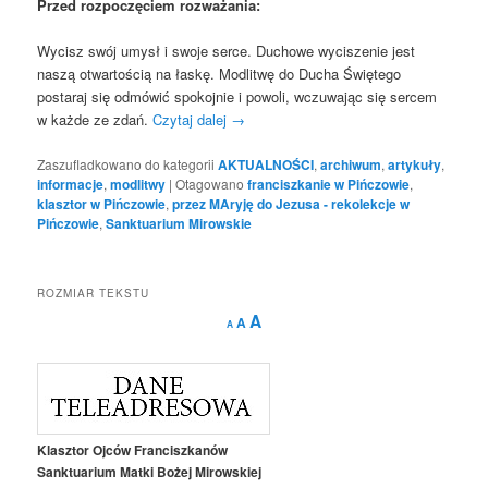
Przed rozpoczęciem rozważania:
Wycisz swój umysł i swoje serce. Duchowe wyciszenie jest
naszą otwartością na łaskę. Modlitwę do Ducha Świętego
postaraj się odmówić spokojnie i powoli, wczuwając się sercem
w każde ze zdań.
Czytaj dalej
→
Zaszufladkowano do kategorii
AKTUALNOŚCI
,
archiwum
,
artykuły
,
informacje
,
modlitwy
|
Otagowano
franciszkanie w Pińczowie
,
klasztor w Pińczowie
,
przez MAryję do Jezusa - rekolekcje w
Pińczowie
,
Sanktuarium Mirowskie
ROZMIAR TEKSTU
Decrease
Reset
Increase
A
A
A
font
font
size.
font
size.
size.
Klasztor Ojców Franciszkanów
Sanktuarium Matki Bożej Mirowskiej