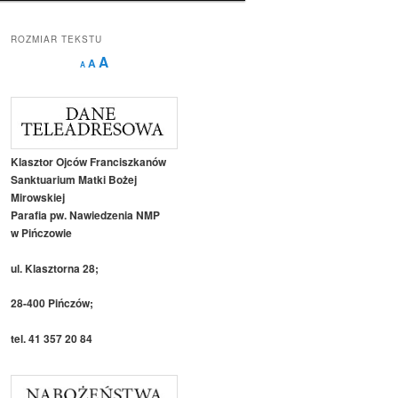
ROZMIAR TEKSTU
Decrease
Reset
Increase
A
A
A
font
font
size.
font
size.
size.
Klasztor Ojców Franciszkanów
Sanktuarium Matki Bożej
Mirowskiej
Parafia pw. Nawiedzenia NMP
w Pińczowie
ul. Klasztorna 28;
28-400 Pińczów;
tel. 41 357 20 84