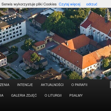
Serwis wykorzystuje pliki Cookies
Czytaj więcej
odrzuć
ZENIA
INTENCJE
AKTUALNOŚCI
O PARAFII
IA
GALERIA ZDJĘĆ
O LITURGII
PSALMY