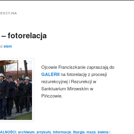
REKCYJNA
– fotorelacja
ez
alam
Ojcowie Franciszkanie zapraszają do
GALERII
na fotorelację z procesji
rezurekcyjnej i Rezurekcji w
Sanktuarium Mirowskim w
Pińczowie.
ALNOŚCI
,
archiwum
,
artykuły
,
informacje
,
liturgia
,
msza
,
świeta
|