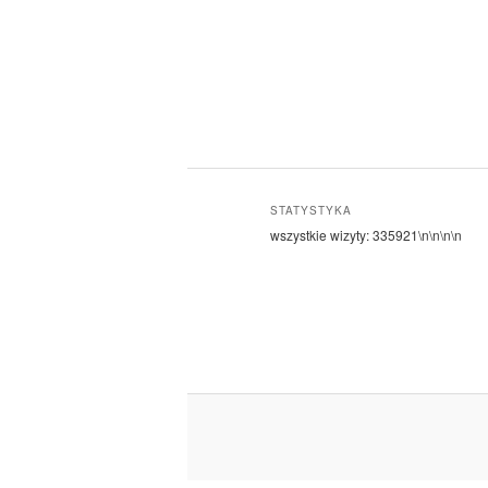
STATYSTYKA
wszystkie wizyty:
335921
\n\n\n\n