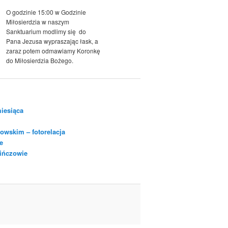
O godzinie 15:00 w Godzinie
Miłosierdzia w naszym
Sanktuarium modlimy się do
Pana Jezusa wypraszając łask, a
zaraz potem odmawiamy Koronkę
do Miłosierdzia Bożego.
iesiąca
owskim – fotorelacja
e
Pińczowie