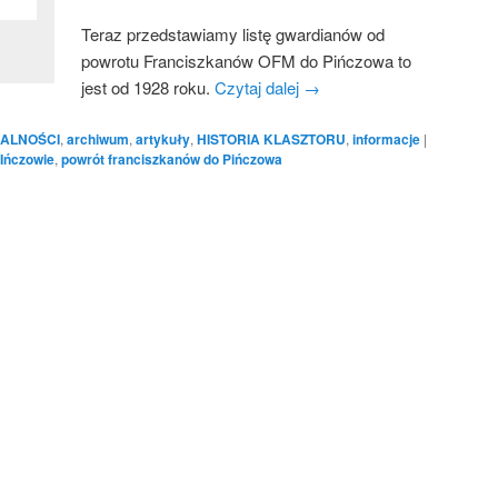
Teraz przedstawiamy listę gwardianów od
powrotu Franciszkanów OFM do Pińczowa to
jest od 1928 roku.
Czytaj dalej
→
ALNOŚCI
,
archiwum
,
artykuły
,
HISTORIA KLASZTORU
,
informacje
|
PIńczowie
,
powrót franciszkanów do Pińczowa