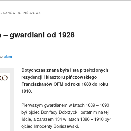
SZKANÓW DO PIŃCZOWA
h – gwardiani od 1928
ez
alam
Dotychczas znana była lista przełożonych
rezydencji i klasztoru pińczowskiego
Franciszkanów OFM od roku 1683 do roku
1910.
Pierwszym gwardianem w latach 1689 – 1690
był ojciec Bonifacy Dobrzycki, ostatnim na tej
liście, a zarazem 134 w latach 1886 – 1910 był
ojciec Innocenty Boniszewski.