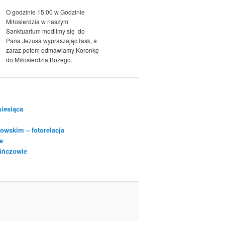
O godzinie 15:00 w Godzinie
Miłosierdzia w naszym
Sanktuarium modlimy się do
Pana Jezusa wypraszając łask, a
zaraz potem odmawiamy Koronkę
do Miłosierdzia Bożego.
iesiąca
owskim – fotorelacja
e
Pińczowie