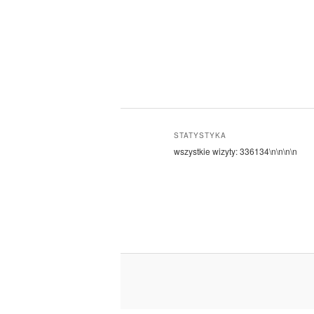
STATYSTYKA
wszystkie wizyty:
336134
\n\n\n\n