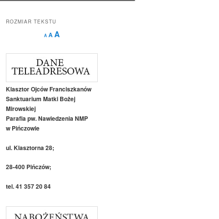
ROZMIAR TEKSTU
Decrease
Reset
Increase
A
A
A
font
font
size.
font
size.
size.
Klasztor Ojców Franciszkanów
Sanktuarium Matki Bożej
Mirowskiej
Parafia pw. Nawiedzenia NMP
w Pińczowie
ul. Klasztorna 28;
28-400 Pińczów;
tel. 41 357 20 84