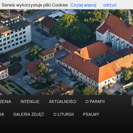
Serwis wykorzystuje pliki Cookies
Czytaj więcej
odrzuć
ZENIA
INTENCJE
AKTUALNOŚCI
O PARAFII
IA
GALERIA ZDJĘĆ
O LITURGII
PSALMY