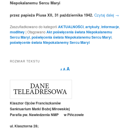
Niepokalanemu Sercu Maryi
przez papieża Piusa XII, 31 października 1942.
Czytaj dalej
→
Zaszufladkowano do kategorii
AKTUALNOŚCI
,
artykuły
,
informacje
,
modlitwy
|
Otagowano
Akt poświęcenia świata Niepokalanemu
Sercu Maryi
,
poświęcenia świata Niepokalanemu Sercu Maryi
,
poświęcenie świata Niepokalanemy Sercu Maryi
ROZMIAR TEKSTU
Decrease
Reset
Increase
A
A
A
font
font
size.
font
size.
size.
Klasztor Ojców Franciszkanów
Sanktuarium Matki Bożej Mirowskiej
Parafia pw. Nawiedzenia NMP w Pińczowie
ul. Klasztorna 28;