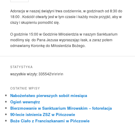
Adoracja w naszej świątyni trwa codziennie, w godzinach od 8:30 do
18:00 . Kościół otwarty jest w tym czasie i każdy może przyjść, aby w
ciszy i skupieniu pomodlić się.
O godzinie 15:00 w Godzinie Miłosierdzia w naszym Sanktuarium
modlimy się do Pana Jezusa wypraszając łask, a zaraz potem
odmawiamy Koronkę do Miłosierdzia Bożego.
STATYSTYKA
wszystkie wizyty:
335542
\n\n\n\n
OSTATNIE WPISY
Nabożeństwo pierwszych sobót miesiąca
Ogień wewnątrz
Bierzmowanie w Sanktuarium Mirowskim – fotorelacja
90-lecie istnienia ZSZ w Pińczowie
Boże Ciało z Franciszkanami w Pińczowie