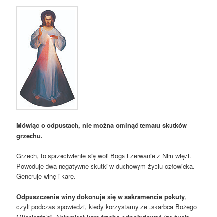
Mówiąc o odpustach, nie można ominąć tematu skutków
grzechu.
Grzech, to sprzeciwienie się woli Boga i zerwanie z Nim więzi.
Powoduje dwa negatywne skutki w duchowym życiu człowieka.
Generuje winę i karę.
Odpuszczenie winy dokonuje się w sakramencie pokuty
,
czyli podczas spowiedzi, kiedy korzystamy ze „skarbca Bożego
Miłosierdzia”. Natomiast
karę trzeba odpokutować
(za życia,