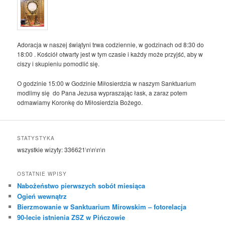
Adoracja w naszej świątyni trwa codziennie, w godzinach od 8:30 do
18:00 . Kościół otwarty jest w tym czasie i każdy może przyjść, aby w
ciszy i skupieniu pomodlić się.
O godzinie 15:00 w Godzinie Miłosierdzia w naszym Sanktuarium
modlimy się do Pana Jezusa wypraszając łask, a zaraz potem
odmawiamy Koronkę do Miłosierdzia Bożego.
STATYSTYKA
wszystkie wizyty:
336621
\n\n\n\n
OSTATNIE WPISY
Nabożeństwo pierwszych sobót miesiąca
Ogień wewnątrz
Bierzmowanie w Sanktuarium Mirowskim – fotorelacja
90-lecie istnienia ZSZ w Pińczowie