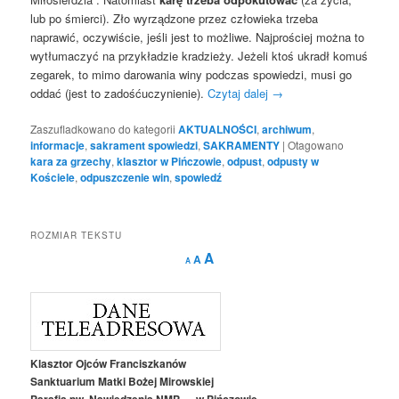
lub po śmierci). Zło wyrządzone przez człowieka trzeba
naprawić, oczywiście, jeśli jest to możliwe. Najprościej można to
wytłumaczyć na przykładzie kradzieży. Jeżeli ktoś ukradł komuś
zegarek, to mimo darowania winy podczas spowiedzi, musi go
oddać (jest to zadośćuczynienie).
Czytaj dalej
→
Zaszufladkowano do kategorii
AKTUALNOŚCI
,
archiwum
,
informacje
,
sakrament spowiedzi
,
SAKRAMENTY
|
Otagowano
kara za grzechy
,
klasztor w Pińczowie
,
odpust
,
odpusty w
Kościele
,
odpuszczenie win
,
spowiedź
ROZMIAR TEKSTU
Decrease
Reset
Increase
A
A
A
font
font
size.
font
size.
size.
Klasztor Ojców Franciszkanów
Sanktuarium Matki Bożej Mirowskiej
Parafia pw. Nawiedzenia NMP w Pińczowie