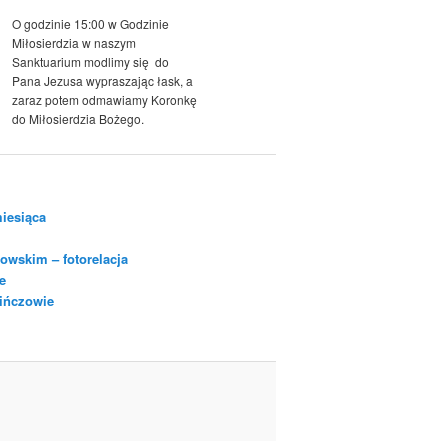
O godzinie 15:00 w Godzinie
Miłosierdzia w naszym
Sanktuarium modlimy się do
Pana Jezusa wypraszając łask, a
zaraz potem odmawiamy Koronkę
do Miłosierdzia Bożego.
iesiąca
owskim – fotorelacja
e
Pińczowie