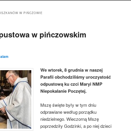
ISZKANÓW W PIŃCZOWIE
pustowa w pińczowskim
z
alam
We wtorek, 8 grudnia w naszej
Parafii obchodziliśmy uroczystość
odpustową ku czci Maryi NMP
Niepokalanie Poczętej.
Mszę święte były w tym dniu
odprawiane według porządku
niedzielnego. Wieczorną Mszę
poprzedziły Godzinki, a po niej dzieci