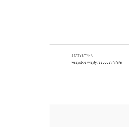
STATYSTYKA
wszystkie wizyty:
335603
\n\n\n\n