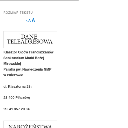
ROZMIAR TEKSTU
Decrease
Reset
Increase
A
A
A
font
font
size.
font
size.
size.
Klasztor Ojców Franciszkanów
Sanktuarium Matki Bożej
Mirowskiej
Parafia pw. Nawiedzenia NMP
w Pińczowie
ul. Klasztorna 28;
28-400 Pińczów;
tel. 41 357 20 84