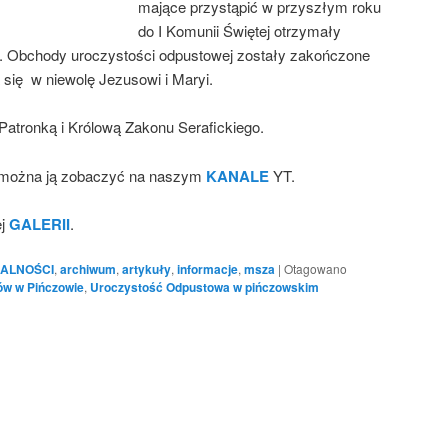
mające przystąpić w przyszłym roku
do I Komunii Świętej otrzymały
 Obchody uroczystości odpustowej zostały zakończone
się w niewolę Jezusowi i Maryi.
Patronką i Królową Zakonu Serafickiego.
i można ją zobaczyć na naszym
KANALE
YT.
ej
GALERII
.
ALNOŚCI
,
archiwum
,
artykuły
,
informacje
,
msza
|
Otagowano
ów w Pińczowie
,
Uroczystość Odpustowa w pińczowskim