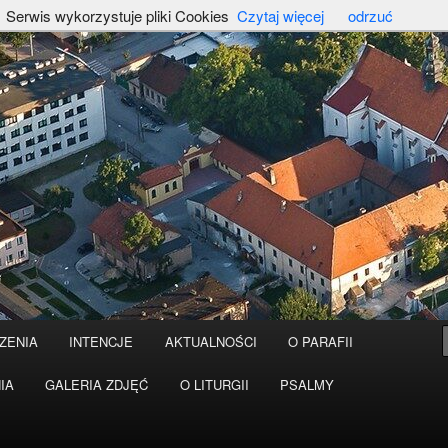
Serwis wykorzystuje pliki Cookies
Czytaj więcej
odrzuć
ZENIA
INTENCJE
AKTUALNOŚCI
O PARAFII
IA
GALERIA ZDJĘĆ
O LITURGII
PSALMY