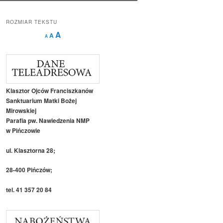
ROZMIAR TEKSTU
Decrease
Reset
Increase
A
A
A
font
font
size.
font
size.
size.
Klasztor Ojców Franciszkanów
Sanktuarium Matki Bożej
Mirowskiej
Parafia pw. Nawiedzenia NMP
w Pińczowie
ul. Klasztorna 28;
28-400 Pińczów;
tel. 41 357 20 84