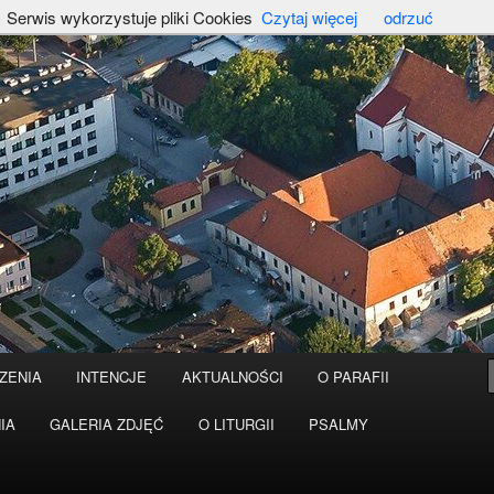
Serwis wykorzystuje pliki Cookies
Czytaj więcej
odrzuć
ZENIA
INTENCJE
AKTUALNOŚCI
O PARAFII
IA
GALERIA ZDJĘĆ
O LITURGII
PSALMY