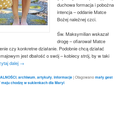
duchowa formacja i pobożna
intencja – oddanie Matce
Bożej należnej czci.
Św. Maksymilian wskazał
drogę – ofiarował Matce
enie czy konkretne działanie. Podobnie chcą działać
majowym jest dbałość o swój – kobiecy strój, by w taki
ytaj dalej
→
ALNOŚCI
,
archiwum
,
artykuły
,
informacje
|
Otagowano
mały gest
 maju chodzę w sukienkach dla Maryi