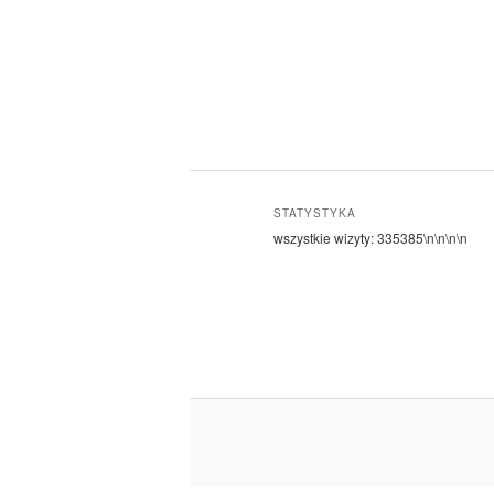
STATYSTYKA
wszystkie wizyty:
335385
\n\n\n\n