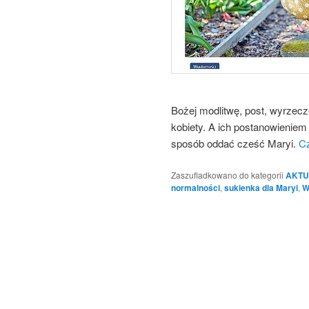
Bożej modlitwę, post, wyrzecz
kobiety. A ich postanowieniem 
sposób oddać cześć Maryi.
Cz
Zaszufladkowano do kategorii
AKTU
normalności
,
sukienka dla Maryi
,
W