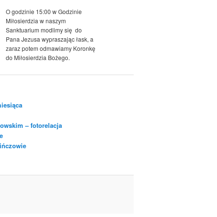
O godzinie 15:00 w Godzinie
Miłosierdzia w naszym
Sanktuarium modlimy się do
Pana Jezusa wypraszając łask, a
zaraz potem odmawiamy Koronkę
do Miłosierdzia Bożego.
iesiąca
owskim – fotorelacja
e
Pińczowie