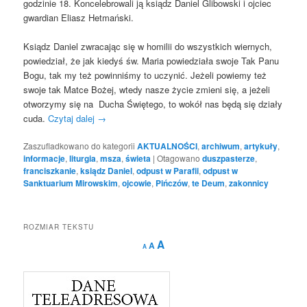
godzinie 18. Koncelebrowali ją ksiądz Daniel Glibowski i ojciec
gwardian Eliasz Hetmański.
Ksiądz Daniel zwracając się w homilii do wszystkich wiernych,
powiedział, że jak kiedyś św. Maria powiedziała swoje Tak Panu
Bogu, tak my też powinniśmy to uczynić. Jeżeli powiemy też
swoje tak Matce Bożej, wtedy nasze życie zmieni się, a jeżeli
otworzymy się na Ducha Świętego, to wokół nas będą się działy
cuda.
Czytaj dalej
→
Zaszufladkowano do kategorii
AKTUALNOŚCI
,
archiwum
,
artykuły
,
informacje
,
liturgia
,
msza
,
świeta
|
Otagowano
duszpasterze
,
franciszkanie
,
ksiądz Daniel
,
odpust w Parafii
,
odpust w
Sanktuarium Mirowskim
,
ojcowie
,
Pińczów
,
te Deum
,
zakonnicy
ROZMIAR TEKSTU
Decrease
Reset
Increase
A
A
A
font
font
size.
font
size.
size.