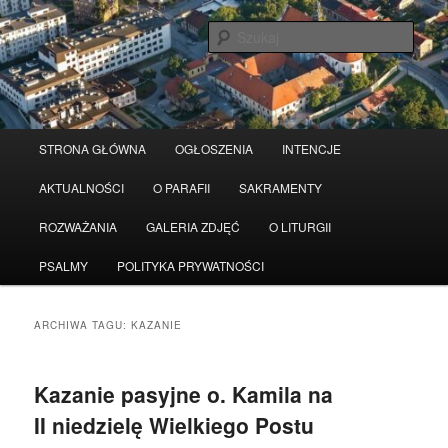
Przeskocz
Przeskocz
Serwis wykorzystuje pliki Cookies
Czytaj więcej
odrzuć
do
do
Szuka
tekstu
widgetów
Główne
STRONA GŁÓWNA
OGŁOSZENIA
INTENCJE
menu
AKTUALNOŚCI
O PARAFII
SAKRAMENTY
ROZWAŻANIA
GALERIA ZDJĘĆ
O LITURGII
PSALMY
POLITYKA PRYWATNOŚCI
ARCHIWA TAGU:
KAZANIE
Kazanie pasyjne o. Kamila na
II niedzielę Wielkiego Postu