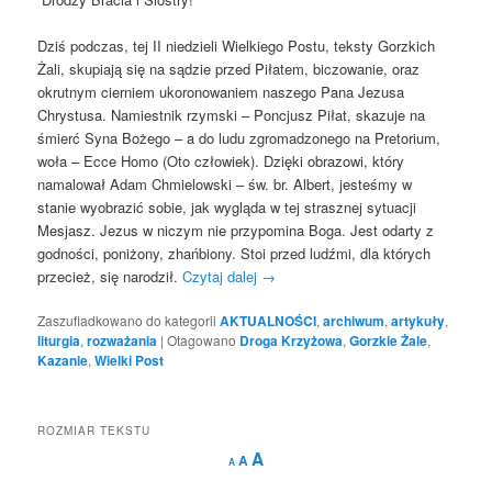
Dziś podczas, tej II niedzieli Wielkiego Postu, teksty Gorzkich
Żali, skupiają się na sądzie przed Piłatem, biczowanie, oraz
okrutnym cierniem ukoronowaniem naszego Pana Jezusa
Chrystusa. Namiestnik rzymski – Poncjusz Piłat, skazuje na
śmierć Syna Bożego – a do ludu zgromadzonego na Pretorium,
woła – Ecce Homo (Oto człowiek). Dzięki obrazowi, który
namalował Adam Chmielowski – św. br. Albert, jesteśmy w
stanie wyobrazić sobie, jak wygląda w tej strasznej sytuacji
Mesjasz. Jezus w niczym nie przypomina Boga. Jest odarty z
godności, poniżony, zhańbiony. Stoi przed ludźmi, dla których
przecież, się narodził.
Czytaj dalej
→
Zaszufladkowano do kategorii
AKTUALNOŚCI
,
archiwum
,
artykuły
,
liturgia
,
rozważania
|
Otagowano
Droga Krzyżowa
,
Gorzkie Żale
,
Kazanie
,
Wielki Post
ROZMIAR TEKSTU
Decrease
Reset
Increase
A
A
A
font
font
size.
font