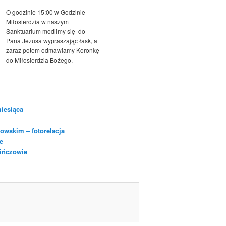
O godzinie 15:00 w Godzinie
Miłosierdzia w naszym
Sanktuarium modlimy się do
Pana Jezusa wypraszając łask, a
zaraz potem odmawiamy Koronkę
do Miłosierdzia Bożego.
iesiąca
owskim – fotorelacja
e
Pińczowie