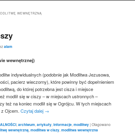
MODLITWĘ WEWNĘTRZNĄ
iszy
ez
alam
wie wewnętrznej)
dlitw indywidualnych (podobnie jak Modlitwa Jezusowa,
ści, pacierz wieczorny), które powinny być dopełnieniem
dlitwą, do której potrzebna jest cisza i miejsce
ż modlił się w ciszy – w miejscach ustronnych –
czy też na koniec modlił się w Ogrójcu. W tych miejscach
m z Ojcem.
Czytaj dalej
→
ALNOŚCI
,
archiwum
,
artykuły
,
informacje
,
modlitwy
|
Otagowano
itwę wewnętrzną
,
modlitwa w ciszy
,
modlitwa wewnętrzna