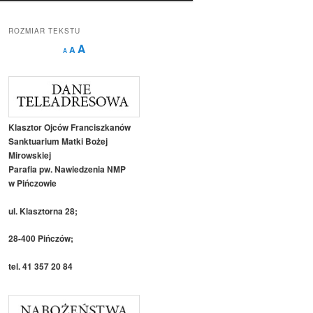
ROZMIAR TEKSTU
Decrease
Reset
Increase
A
A
A
font
font
size.
font
size.
size.
Klasztor Ojców Franciszkanów
Sanktuarium Matki Bożej
Mirowskiej
Parafia pw. Nawiedzenia NMP
w Pińczowie
ul. Klasztorna 28;
28-400 Pińczów;
tel. 41 357 20 84