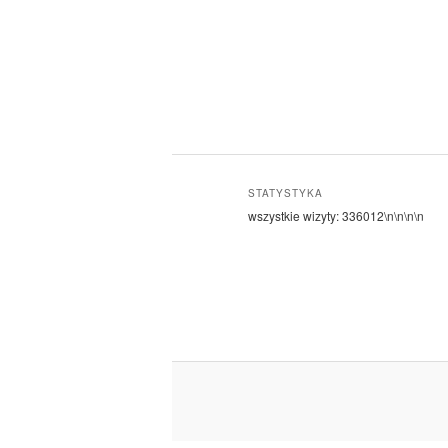
STATYSTYKA
wszystkie wizyty:
336012
\n\n\n\n