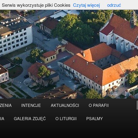
Serwis wykorzystuje pliki Cookies
Czytaj więcej
odrzuć
ZENIA
INTENCJE
AKTUALNOŚCI
O PARAFII
IA
GALERIA ZDJĘĆ
O LITURGII
PSALMY