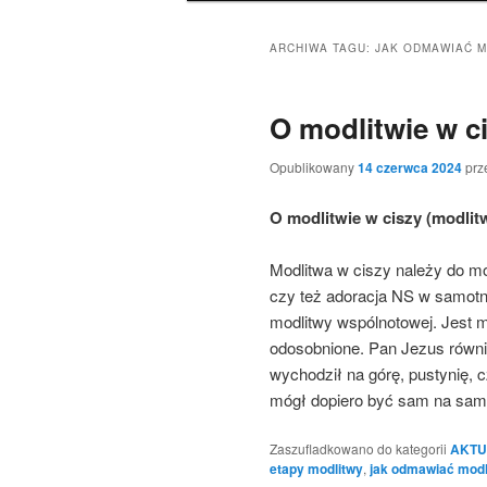
ARCHIWA TAGU:
JAK ODMAWIAĆ 
O modlitwie w c
Opublikowany
14 czerwca 2024
prz
O modlitwie w ciszy (modlit
Modlitwa w ciszy należy do mo
czy też adoracja NS w samotno
modlitwy wspólnotowej. Jest mo
odosobnione. Pan Jezus równie
wychodził na górę, pustynię, 
mógł dopiero być sam na sa
Zaszufladkowano do kategorii
AKTU
etapy modlitwy
,
jak odmawiać modl