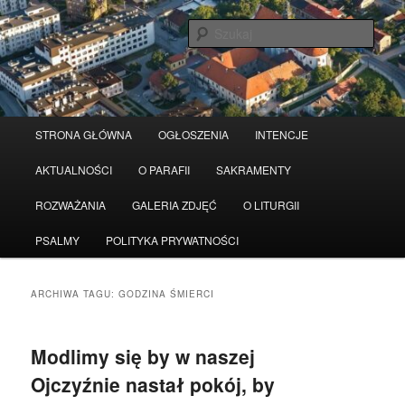
Przeskocz
Przeskocz
Serwis wykorzystuje pliki Cookies
Czytaj więcej
odrzuć
do
do
Szuka
tekstu
widgetów
Główne
STRONA GŁÓWNA
OGŁOSZENIA
INTENCJE
menu
AKTUALNOŚCI
O PARAFII
SAKRAMENTY
ROZWAŻANIA
GALERIA ZDJĘĆ
O LITURGII
PSALMY
POLITYKA PRYWATNOŚCI
ARCHIWA TAGU:
GODZINA ŚMIERCI
Modlimy się by w naszej
Ojczyźnie nastał pokój, by