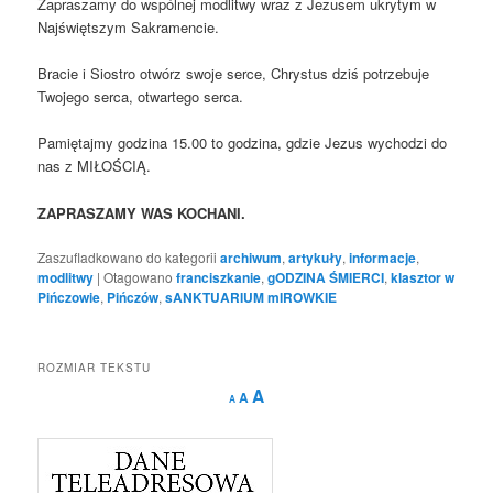
Zapraszamy do wspólnej modlitwy wraz z Jezusem ukrytym w
Najświętszym Sakramencie.
Bracie i Siostro otwórz swoje serce, Chrystus dziś potrzebuje
Twojego serca, otwartego serca.
Pamiętajmy godzina 15.00 to godzina, gdzie Jezus wychodzi do
nas z MIŁOŚCIĄ.
ZAPRASZAMY WAS KOCHANI.
Zaszufladkowano do kategorii
archiwum
,
artykuły
,
informacje
,
modlitwy
|
Otagowano
franciszkanie
,
gODZINA ŚMIERCI
,
klasztor w
Pińczowie
,
Pińczów
,
sANKTUARIUM mIROWKIE
ROZMIAR TEKSTU
Decrease
Reset
Increase
A
A
A
font
font
size.
font
size.
size.