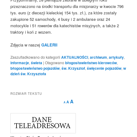
przeznaczono na środki transportu dla misjonarzy w kwocie 796
tys. euro (z diecezji kieleckiej 154 tys. zł.), za które zostały
zakupione 52 samochody, 4 busy i 2 ambulanse oraz 24
motocykle i 51 rowerów dla katechistów misyjnych, a także 2
traktory i koń z wozem.
Zdjęcia w naszej
GALERII
Zaszufladkowano do kategorii
AKTUALNOŚCI
,
archiwum
,
artykuły
,
informacje
,
świeta
|
Otagowano
błogosławieństwo kierowców
,
błogosławieństwo pojazdów
,
św. Krzysztof
,
święcenie pojazdów
,
w
dzień św. Krzysztofa
ROZMIAR TEKSTU
Decrease
Reset
Increase
A
A
A
font
font
size.
font
size.
size.