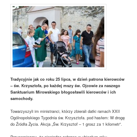
Tradycyjnie jak co roku 25 lipca, w dzień patrona kierowców
– św. Krzysztofa, po każdej mszy św. Ojcowie za naszego
Sanktuarium Mirowskiego błogosławili kierowców i ich
samochody.
Towarzyszyli im ministranci, którzy zbierali datki ramach XXII
Ogólnopolskiego Tygodnia św. Krzysztofa. pod hasłem: W drogę
do Źródła Życia. Akcja „Św. Krzysztof – 1 grosz za 1 kilometr”.
Przypominamy, że pieniądze zebrane w ubiegłym roku