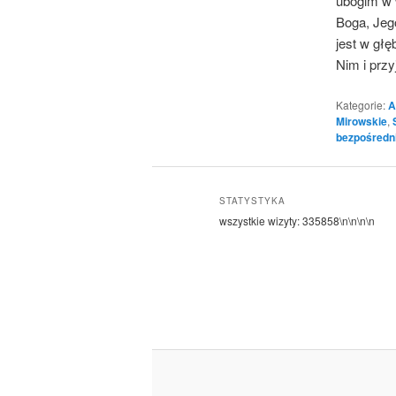
ubogim w 
Boga, Jego
jest w gł
Nim i przy
Kategorie:
A
Mirowskie
,
bezpośredn
STATYSTYKA
wszystkie wizyty:
335858
\n\n\n\n