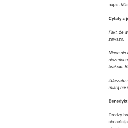
napis:
Mis
Cytaty z j
Fakt, że w
zawsze.
Niech nic 
niezmienny
braknie. 
Zdarzało m
miarą nie
Benedykt 
Drodzy bra
chrześcij