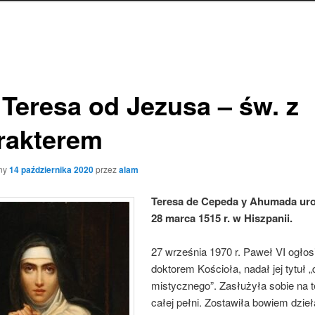
 Teresa od Jezusa – św. z
rakterem
ny
14 października 2020
przez
alam
Teresa de Cepeda y Ahumada uro
28 marca 1515 r. w Hiszpanii.
27 września 1970 r. Paweł VI ogłosi
doktorem Kościoła, nadał jej tytuł „
mistycznego”. Zasłużyła sobie na t
całej pełni. Zostawiła bowiem dzieł