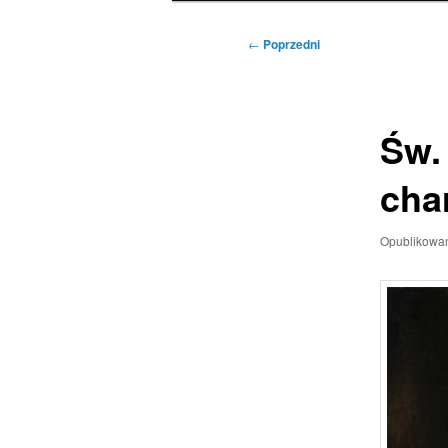
Nawigacja
←
Poprzedni
wpisu
Św.
cha
Opublikowa