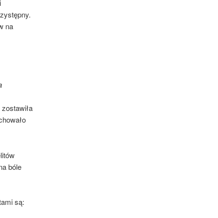
i
przystępny.
w na
a
a
 zostawiła
achowało
litów
na bóle
tami są: