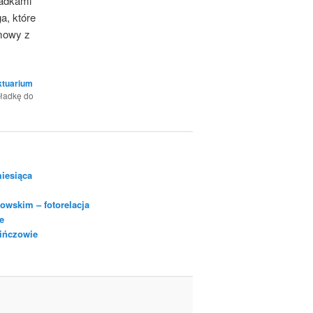
iadkami
a, które
zmowy z
ktuarium
kładkę do
iesiąca
owskim – fotorelacja
e
Pińczowie