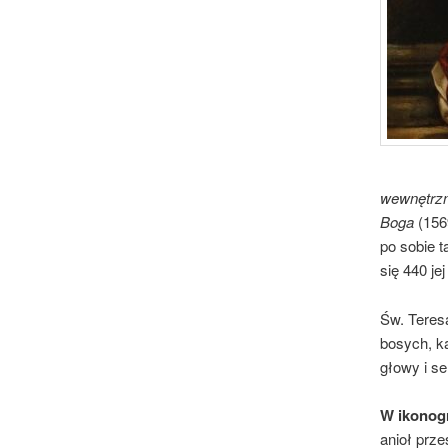
wewnętrz
Boga
(156
po sobie t
się 440 jej
Św. Teresa
bosych, k
głowy i se
W ikonogr
anioł prze