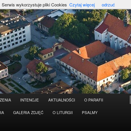
Serwis wykorzystuje pliki Cookies
Czytaj więcej
odrzuć
ZENIA
INTENCJE
AKTUALNOŚCI
O PARAFII
IA
GALERIA ZDJĘĆ
O LITURGII
PSALMY