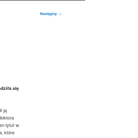
Następny
→
dziła się
ł ją
doktora
en tytuł w
a, które