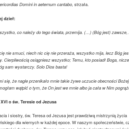
ericordias Domini in aeternum cantabo,
strzała.
ej dzieł:
szystko, co należy do tego świata, przemija. (…) (Bóg jest) zawsze
cię nie smuci, niech nic cię nie przeraża, wszystko mija, lecz Bóg jes
. Cierpliwością osiągniesz wszystko; Temu, kto posiadł Boga, nicze
Bóg sam wystarczy. Solo Dios basta!
i się, że nagle przenikało mnie takie żywe uczucie obecności Bożej
 mogłam wątpić o tym, że On jest we mnie albo ja cała w Nim pogrąż
XVI o św. Teresie od Jezusa
cia i siostry, św. Teresa od Jezusa jest prawdziwą mistrzynią życia
ańskiego dla wiernych w każdej epoce. W naszym społeczeństwie, c