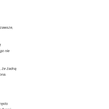
, zawsze,
t
go nie
, że żadną
ona.
zęsto