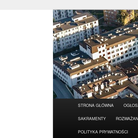
Przeskocz
do
tekstu
Główne
STRONA GŁÓWNA
OGŁOS
menu
SAKRAMENTY
ROZWAŻAN
POLITYKA PRYWATNOŚCI