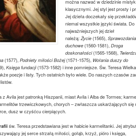
można nazwać w dziedzinie mistyk
klasycznymi. Jej styl jest prosty i 
Jej dzieła doczekały się przekładó
niemal wszystkie języki świata. Do
najważniejszych jej dzieł
należą:
Życie
(1565),
Sprawozdani
duchowe
(1560-1581),
Droga
doskonałości
(1565-1568),
Twierdz
na
(1577),
Podniety miłości Bożej
(1571-1575),
Wołania duszy do
9),
Księga fundacji
(1573-1582) i inne pomniejsze. Św. Teresa Wielka
akże poezje i listy. Tych ostatnich było wiele. Do naszych czasów z
 listów.
 z Avila jest patronką Hiszpanii, miast Avila i Alba de Tormes; karme
armelitów trzewiczkowych, chorych – zwłaszcza uskarżających się 
rce, dusz w czyśćcu cierpiących.
afii
św. Teresa przedstawiana jest w habicie karmelitanki. Jej atrybu
szywający jej serce strzałą miłości, gołąb, krzyż, pióro i księga,