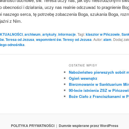
wartości duchowe, św. Teresa uczy nas, jak być niestrudzonymi św
 obecności i działania, uczy nas realnie odczuwać to pragnienie Bog
ębi naszego serca, tę potrzebę zobaczenia Boga, szukania Boga, ro
jaźni z Nim.
KTUALNOŚCI
,
archiwum
,
artykuły
,
informacje
. Tagi:
klasztor w Pińczowie
,
San
Sw. Teresa od Jezusa
,
wspomnieni św. Teresy od Jezusa
. Autor:
alam
. Dodaj za
iego odnośnika
.
OSTATNIE WPISY
Nabożeństwo pierwszych sobót m
Ogień wewnątrz
Bierzmowanie w Sanktuarium Mir
90-lecie istnienia ZSZ w Pińczowi
Boże Ciało z Franciszkanami w 
POLITYKA PRYWATNOŚCI
Dumnie wspierane przez WordPress