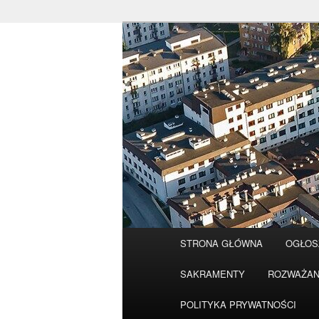
Przeskocz
do
tekstu
Główne
STRONA GŁÓWNA
OGŁOS
menu
SAKRAMENTY
ROZWAŻAN
POLITYKA PRYWATNOŚCI