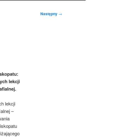
Następny
→
skopatu:
ch lekcji
afialnej.
h lekcji
ialnej –
wania
piskopatu
liżającego