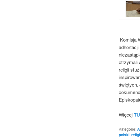
Komisja W
adhortacji
niezastąpi
otrzymali 
religii sł
inspirowa
świętych, 
dokumenci
Episkopat
Więcej
TU
Kategorie:
A
polski
,
relig