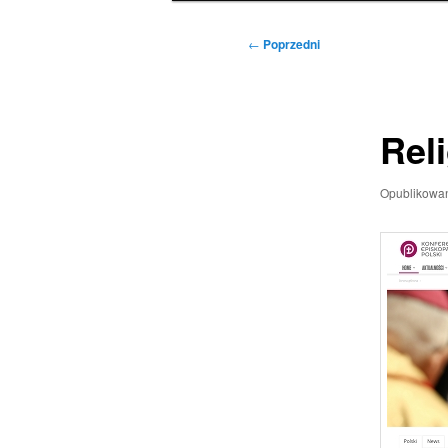
Nawigacja
←
Poprzedni
wpisu
Reli
Opublikowa