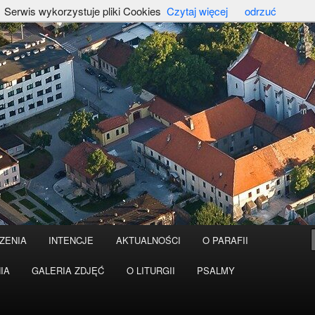
Serwis wykorzystuje pliki Cookies
Czytaj więcej
odrzuć
ZENIA
INTENCJE
AKTUALNOŚCI
O PARAFII
IA
GALERIA ZDJĘĆ
O LITURGII
PSALMY