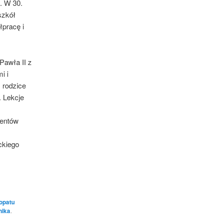
. W 30.
 szkół
łpracę i
Pawła II z
i i
 rodzice
. Lekcje
mentów
ckiego
opatu
nika
.