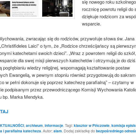
się nowego roku szkolnego
rocznicę powrotu religii do
dziękuje rodzicom za wspó
wsparcie.
ychowania, zwracając się do rodziców, przywołuje słowa św. Jana 
 „Christifideles Laici” o tym, że „Rodzice chrześcijańscy są pierwszym
onymi katechetami swoich dzieci”. „Wraz z powrotem religii do szkół,
wsparcie dla swej misji pierwszych katechetów i otrzymują je do dziś
użą pogłębianiu wiedzy religijnej, wspomagają kształtowanie postaw
nych Ewangelią, w pewnym stopniu również przygotowują do sakra
co w pełni dokonuje się poprzez katechezę parafialną” – czytamy w
e podpisanym przez przewodniczącego Komisji Wychowania Katoli
u bp. Marka Mendyka.
TAJ
KTUALNOŚCI
,
archiwum
,
informacje
. Tagi:
klasztor w Pińczowie
,
komisja episk
ia i parafialna katecheza
. Autor:
alam
. Dodaj zakładkę do
bezpośredniego odnoś