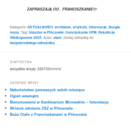
ZAPRASZAJĄ OO. FRANCISZKANIE!!!
Kategorie:
AKTUALNOŚCI
,
archiwum
,
artykuły
,
informacje
,
liturgia
,
msza
. Tagi:
klasztor w Pińczowie. franciszkanie OFM
,
Rekolkcje
Wielkopostne 2025
. Autor:
alam
. Dodaj zakładkę do
bezpośredniego odnośnika
.
STATYSTYKA
wszystkie wizyty:
335733
\n\n\n\n
OSTATNIE WPISY
Nabożeństwo pierwszych sobót miesiąca
Ogień wewnątrz
Bierzmowanie w Sanktuarium Mirowskim – fotorelacja
90-lecie istnienia ZSZ w Pińczowie
Boże Ciało z Franciszkanami w Pińczowie