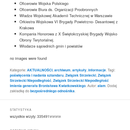
Oficerowie Wojska Polskiego
Oficerowie Biura ds. Organizacji Proobronnych
Władze Wojskowej Akademii Technicznej w Warszawie
Orkiestra Wojskowa VI Brygady Powietrzno- Desantowej z
Krakowa
Kompania Honorowa z X Świętokrzyskiej Brygady Wojsko
Obrony Terytorialnej.
Włodarze sąsiednich gmin i powiatów
no images were found
Kategorie:
AKTUALNOŚCI
,
archiwum
,
artykuły
,
informacje
. Tagi:
poświęcenia i nadania sztandaru
,
Związek Strzelecki
,
Związek
Strzelecki Niepodległość
,
Związek Strzelecki Niepodległość
imienia generała Bronisława Kwiatkowskiego
. Autor:
alam
. Dodaj
zakładkę do
bezpośredniego odnośnika
.
STATYSTYKA
wszystkie wizyty:
335491
\n\n\n\n