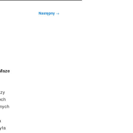
Następny
→
 Msze
szy
ech
żnych
a
yła