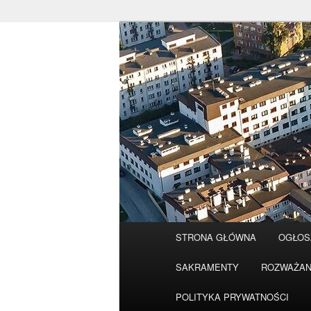
Przeskocz
do
tekstu
Główne
STRONA GŁÓWNA
OGŁOS
menu
SAKRAMENTY
ROZWAŻAN
POLITYKA PRYWATNOŚCI