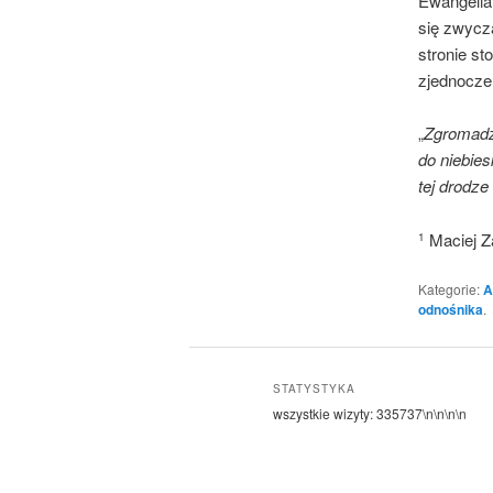
Ewangelia 
się zwycz
stronie st
zjednocze
„
Zgromadze
do niebie
tej drodze 
Maciej Z
1
Kategorie:
A
odnośnika
.
STATYSTYKA
wszystkie wizyty:
335737
\n\n\n\n