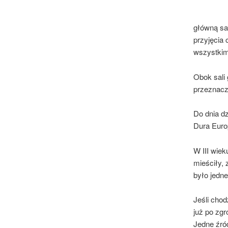
główną sa
przyjęcia c
wszystkim
Obok sali 
przeznacz
Do dnia dz
Dura Euro
W III wiek
mieściły,
było jedne
Jeśli chod
już po zgr
Jedne źró