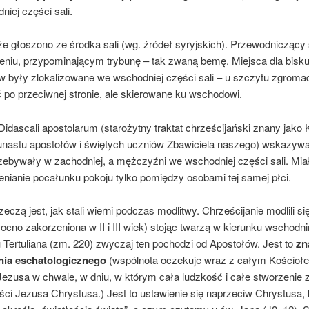
iej części sali.
e głoszono ze środka sali (wg. źródeł syryjskich). Przewodniczący
niu, przypominającym trybunę – tak zwaną bemę. Miejsca dla bisku
w były zlokalizowane we wschodniej części sali – u szczytu zgromad
 po przeciwnej stronie, ale skierowane ku wschodowi.
Didascali apostolarum (starożytny traktat chrześcijański znany jako 
nastu apostołów i świętych uczniów Zbawiciela naszego) wskazywa
zebywały w zachodniej, a mężczyźni we wschodniej części sali. Miał
nianie pocałunku pokoju tylko pomiędzy osobami tej samej płci.
eczą jest, jak stali wierni podczas modlitwy. Chrześcijanie modlili si
ocno zakorzeniona w II i III wiek) stojąc twarzą w kierunku wschodn
Tertuliana (zm. 220) zwyczaj ten pochodzi od Apostołów. Jest to
zn
nia eschatologicznego
(wspólnota oczekuje wraz z całym Kościoł
Jezusa w chwale, w dniu, w którym cała ludzkość i całe stworzenie 
ści Jezusa Chrystusa.) Jest to ustawienie się naprzeciw Chrystusa, 