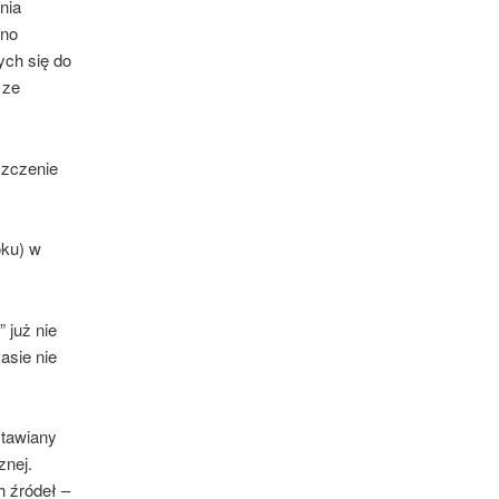
nia
ano
ych się do
 ze
szczenie
oku) w
 już nie
asie nie
stawiany
znej.
h źródeł –