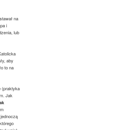
 stawał na
pa i
zenia, lub
Katolicka
ły, aby
o to na
ę (praktyka
im. Jak
ak
em
zjednoczą
którego