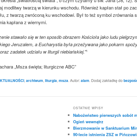
określa „światłością świata”, o czym czytamy u św. Jana (J8, 12). S
aj modlitwy twarzą w kierunku wschodu. Również kapłan stał po zac
ołu, z twarzą zwróconą ku wschodowi. Był to też symbol zrównania s
nia kapłana z wiernymi.
nie stawało się w ten sposób obrazem Kościoła jako ludu pielgrz
skiego Jeruzalem, a Eucharystia była przeżywana jako pokarm spo
oraz zadatek udziału w liturgii niebiańskiej.”
1
achara „Msza święta; liturgiczne ABC”
KTUALNOŚCI
,
archiwum
,
liturgia
,
msza
. Autor:
alam
. Dodaj zakładkę do
bezpoś
OSTATNIE WPISY
Nabożeństwo pierwszych sobót m
Ogień wewnątrz
Bierzmowanie w Sanktuarium Mir
90-lecie istnienia ZSZ w Pińczowi