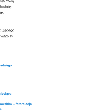
tąd wziął
hodniej
ię,
ymującego
żywany w
redniego
iesiąca
owskim – fotorelacja
e