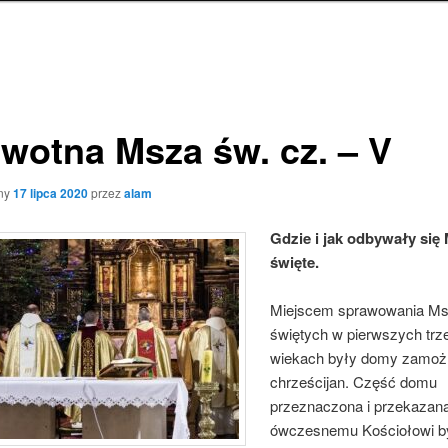
rwotna Msza św. cz. – V
ny
17 lipca 2020
przez
alam
Gdzie i jak odbywały się
święte.
Miejscem sprawowania M
świętych w pierwszych trz
wiekach były domy zamo
chrześcijan. Część domu
przeznaczona i przekazan
ówczesnemu Kościołowi b