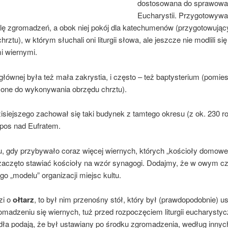
dostosowana do sprawowa
Eucharystii. Przygotowyw
lę zgromadzeń, a obok niej pokój dla katechumenów (przygotowując
hrztu), w którym słuchali oni liturgii słowa, ale jeszcze nie modlili się
i wiernymi.
głównej była też mała zakrystia, i często – też baptysterium (pomie
one do wykonywania obrzędu chrztu).
isiejszego zachował się taki budynek z tamtego okresu (z ok. 230 r
pos nad Eufratem.
u, gdy przybywało coraz więcej wiernych, których „kościoły domowe”
 zaczęto stawiać kościoły na wzór synagogi. Dodajmy, że w owym cz
go „modelu” organizacji miejsc kultu.
zi o
ołtarz
, to był nim przenośny stół, który był (prawdopodobnie) u
omadzeniu się wiernych, tuż przed rozpoczęciem liturgii eucharystyc
dła podają, że był ustawiany po środku zgromadzenia, według innyc