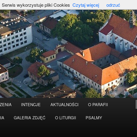
Serwis wykorzystuje pliki Cookies
Czytaj więcej
odrzuć
ZENIA
INTENCJE
AKTUALNOŚCI
O PARAFII
IA
GALERIA ZDJĘĆ
O LITURGII
PSALMY