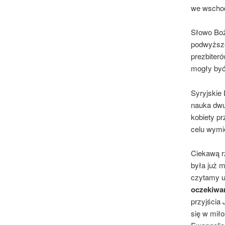
we wschodn
Słowo Boż
podwyższe
prezbiteró
mogły być
Syryjskie 
nauka dwu
kobiety pr
celu wymie
Ciekawą rz
była już m
czytamy u 
oczekiwa
przyjścia 
się w miło