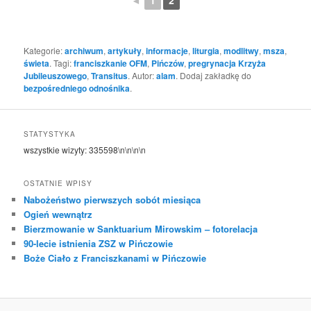
◄
1
2
Kategorie:
archiwum
,
artykuły
,
informacje
,
liturgia
,
modlitwy
,
msza
,
świeta
. Tagi:
franciszkanie OFM
,
Pińczów
,
pregrynacja Krzyża
Jubileuszowego
,
Transitus
. Autor:
alam
. Dodaj zakładkę do
bezpośredniego odnośnika
.
STATYSTYKA
wszystkie wizyty:
335598
\n\n\n\n
OSTATNIE WPISY
Nabożeństwo pierwszych sobót miesiąca
Ogień wewnątrz
Bierzmowanie w Sanktuarium Mirowskim – fotorelacja
90-lecie istnienia ZSZ w Pińczowie
Boże Ciało z Franciszkanami w Pińczowie