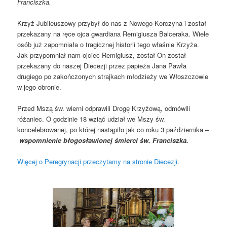
Franciszka.
Krzyż Jubileuszowy przybył do nas z Nowego Korczyna i został
przekazany na ręce ojca gwardiana Remigiusza Balceraka. Wiele
osób już zapomniała o tragicznej historii tego właśnie Krzyża.
Jak przypomniał nam ojciec Remigiusz, został On został
przekazany do naszej Diecezji przez papieża Jana Pawła
drugiego po zakończonych strajkach młodzieży we Włoszczowie
w jego obronie.
Przed Mszą św. wierni odprawili Drogę Krzyżową, odmówili
różaniec. O godzinie 18 wziąć udział we Mszy św.
koncelebrowanej, po której nastąpiło jak co roku 3 października –
wspomnienie błogosławionej śmierci św. Franciszka.
Więcej o Peregrynacji przeczytamy na stronie Diecezji.