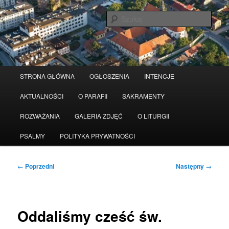
Przeskocz
Serwis wykorzystuje pliki Cookies
Czytaj więcej
odrzuć
do
Szuka
tekstu
Główne
STRONA GŁÓWNA
OGŁOSZENIA
INTENCJE
menu
AKTUALNOŚCI
O PARAFII
SAKRAMENTY
ROZWAŻANIA
GALERIA ZDJĘĆ
O LITURGII
PSALMY
POLITYKA PRYWATNOŚCI
Nawigacja
←
Poprzedni
Następny
→
wpisu
Oddaliśmy cześć św.