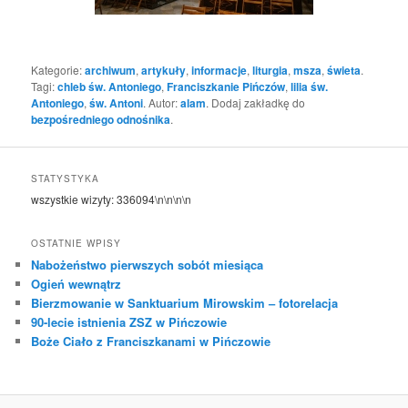
Kategorie:
archiwum
,
artykuły
,
informacje
,
liturgia
,
msza
,
świeta
.
Tagi:
chleb św. Antoniego
,
Franciszkanie Pińczów
,
lilia św.
Antoniego
,
św. Antoni
. Autor:
alam
. Dodaj zakładkę do
bezpośredniego odnośnika
.
STATYSTYKA
wszystkie wizyty:
336094
\n\n\n\n
OSTATNIE WPISY
Nabożeństwo pierwszych sobót miesiąca
Ogień wewnątrz
Bierzmowanie w Sanktuarium Mirowskim – fotorelacja
90-lecie istnienia ZSZ w Pińczowie
Boże Ciało z Franciszkanami w Pińczowie