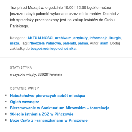
Tuż przed Mszą św. o godzinie 10.00 i 12.00 będzie można
jeszcze nabyć palemki wykonane przez ministrantów. Dochód z
ich sprzedaży przeznaczony jest na zakup kwiatów do Grobu
Pańskiego.
Kategorie:
AKTUALNOŚCI
,
archiwum
,
artykuły
,
informacje
,
liturgia
,
msza
. Tagi:
Niedziela Palmowa
,
palemki
,
palma
. Autor:
alam
. Dodaj
zakładkę do
bezpośredniego odnośnika
.
STATYSTYKA
wszystkie wizyty:
336281
\n\n\n\n
OSTATNIE WPISY
Nabożeństwo pierwszych sobót miesiąca
Ogień wewnątrz
Bierzmowanie w Sanktuarium Mirowskim – fotorelacja
90-lecie istnienia ZSZ w Pińczowie
Boże Ciało z Franciszkanami w Pińczowie