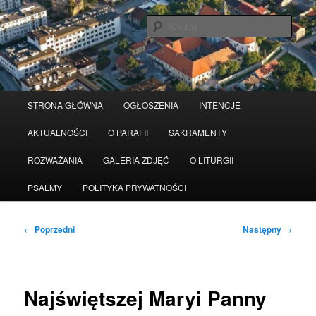
Przeskocz
Serwis wykorzystuje pliki Cookies
Czytaj więcej
odrzuć
do
Szuka
tekstu
Główne
STRONA GŁÓWNA
OGŁOSZENIA
INTENCJE
menu
AKTUALNOŚCI
O PARAFII
SAKRAMENTY
ROZWAŻANIA
GALERIA ZDJĘĆ
O LITURGII
PSALMY
POLITYKA PRYWATNOŚCI
Nawigacja
←
Poprzedni
Następny
→
wpisu
Najświętszej Maryi Panny