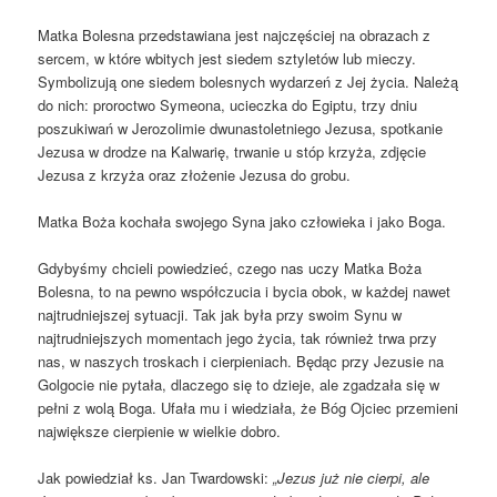
Matka Bolesna przedstawiana jest najczęściej na obrazach z
sercem, w które wbitych jest siedem sztyletów lub mieczy.
Symbolizują one siedem bolesnych wydarzeń z Jej życia. Należą
do nich: proroctwo Symeona, ucieczka do Egiptu, trzy dniu
poszukiwań w Jerozolimie dwunastoletniego Jezusa, spotkanie
Jezusa w drodze na Kalwarię, trwanie u stóp krzyża, zdjęcie
Jezusa z krzyża oraz złożenie Jezusa do grobu.
Matka Boża kochała swojego Syna jako człowieka i jako Boga.
Gdybyśmy chcieli powiedzieć, czego nas uczy Matka Boża
Bolesna, to na pewno współczucia i bycia obok, w każdej nawet
najtrudniejszej sytuacji. Tak jak była przy swoim Synu w
najtrudniejszych momentach jego życia, tak również trwa przy
nas, w naszych troskach i cierpieniach. Będąc przy Jezusie na
Golgocie nie pytała, dlaczego się to dzieje, ale zgadzała się w
pełni z wolą Boga. Ufała mu i wiedziała, że Bóg Ojciec przemieni
największe cierpienie w wielkie dobro.
Jak powiedział ks. Jan Twardowski:
„Jezus już nie cierpi, ale