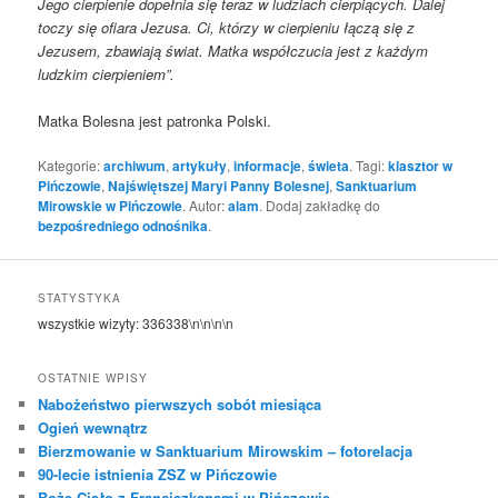
Jego cierpienie dopełnia się teraz w ludziach cierpiących. Dalej
toczy się ofiara Jezusa. Ci, którzy w cierpieniu łączą się z
Jezusem, zbawiają świat. Matka współczucia jest z każdym
ludzkim cierpieniem”.
Matka Bolesna jest patronka Polski.
Kategorie:
archiwum
,
artykuły
,
informacje
,
świeta
. Tagi:
klasztor w
Pińczowie
,
Najświętszej Maryi Panny Bolesnej
,
Sanktuarium
Mirowskie w Pińczowie
. Autor:
alam
. Dodaj zakładkę do
bezpośredniego odnośnika
.
STATYSTYKA
wszystkie wizyty:
336338
\n\n\n\n
OSTATNIE WPISY
Nabożeństwo pierwszych sobót miesiąca
Ogień wewnątrz
Bierzmowanie w Sanktuarium Mirowskim – fotorelacja
90-lecie istnienia ZSZ w Pińczowie
Boże Ciało z Franciszkanami w Pińczowie