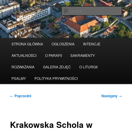
Przeskocz
Serwis wykorzystuje pliki Cookies
Czytaj więcej
odrzuć
do
Szuka
tekstu
Główne
STRONA GŁÓWNA
OGŁOSZENIA
INTENCJE
menu
AKTUALNOŚCI
O PARAFII
SAKRAMENTY
ROZWAŻANIA
GALERIA ZDJĘĆ
O LITURGII
PSALMY
POLITYKA PRYWATNOŚCI
Nawigacja
←
Poprzedni
Następny
→
wpisu
Krakowska Schola w