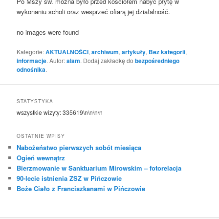
Po Mszy św. można było przed kościołem nabyć płytę w
wykonaniu scholi oraz wesprzeć ofiarą jej działalność.
no images were found
Kategorie:
AKTUALNOŚCI
,
archiwum
,
artykuły
,
Bez kategorii
,
informacje
. Autor:
alam
. Dodaj zakładkę do
bezpośredniego
odnośnika
.
STATYSTYKA
wszystkie wizyty:
335619
\n\n\n\n
OSTATNIE WPISY
Nabożeństwo pierwszych sobót miesiąca
Ogień wewnątrz
Bierzmowanie w Sanktuarium Mirowskim – fotorelacja
90-lecie istnienia ZSZ w Pińczowie
Boże Ciało z Franciszkanami w Pińczowie