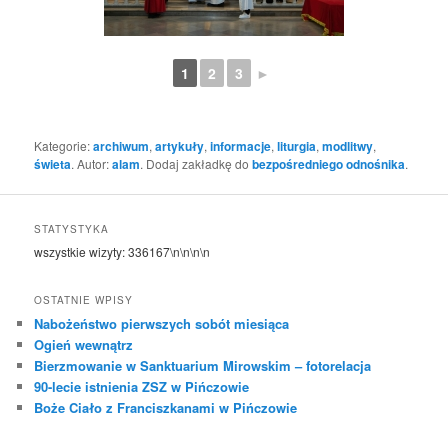
1
2
3
►
Kategorie:
archiwum
,
artykuły
,
informacje
,
liturgia
,
modlitwy
,
świeta
. Autor:
alam
. Dodaj zakładkę do
bezpośredniego odnośnika
.
STATYSTYKA
wszystkie wizyty:
336167
\n\n\n\n
OSTATNIE WPISY
Nabożeństwo pierwszych sobót miesiąca
Ogień wewnątrz
Bierzmowanie w Sanktuarium Mirowskim – fotorelacja
90-lecie istnienia ZSZ w Pińczowie
Boże Ciało z Franciszkanami w Pińczowie