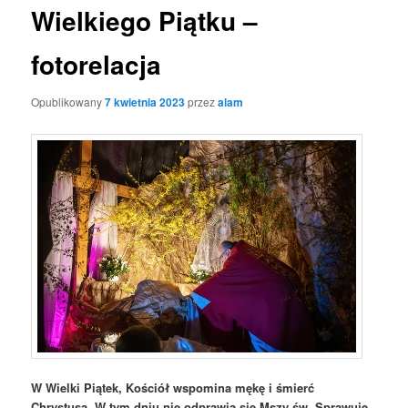
Wielkiego Piątku –
fotorelacja
Opublikowany
7 kwietnia 2023
przez
alam
W Wielki Piątek, Kościół wspomina mękę i śmierć
Chrystusa. W tym dniu nie odprawia się Mszy św. Sprawuje