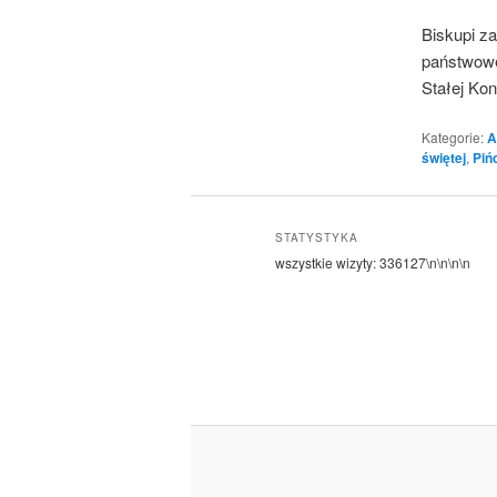
Biskupi za
państwowe
Stałej Kon
Kategorie:
A
świętej
,
Piń
STATYSTYKA
wszystkie wizyty:
336127
\n\n\n\n