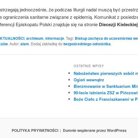
strzegają jednocześnie, że podczas liturgii nadal muszą być przest
 ograniczenia sanitarne związane z epidemią. Komunikat z posiedz
ferencji Episkopatu Polski znajduje się na stronie
Diecezji Kieleckiej
KTUALNOŚCI
,
archiwum
,
informacje
. Tagi:
Biskup zachęca do uczestnictwa w
czów
. Autor:
alam
. Dodaj zakładkę do
bezpośredniego odnośnika
.
OSTATNIE WPISY
Nabożeństwo pierwszych sobót m
Ogień wewnątrz
Bierzmowanie w Sanktuarium Mir
90-lecie istnienia ZSZ w Pińczowi
Boże Ciało z Franciszkanami w 
POLITYKA PRYWATNOŚCI
Dumnie wspierane przez WordPress