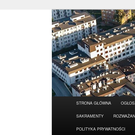
Przeskocz
do
tekstu
Główne
STRONA GŁÓWNA
OGŁOS
menu
SAKRAMENTY
ROZWAŻAN
POLITYKA PRYWATNOŚCI