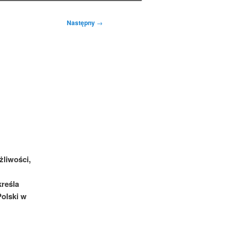
Następny
→
żliwości,
reśla
Polski w