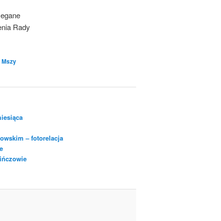
rzegane
enia Rady
e Mszy
iesiąca
owskim – fotorelacja
e
Pińczowie