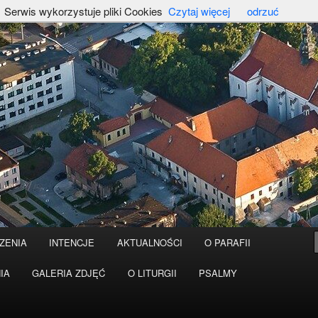
Serwis wykorzystuje pliki Cookies
Czytaj więcej
odrzuć
ZENIA
INTENCJE
AKTUALNOŚCI
O PARAFII
IA
GALERIA ZDJĘĆ
O LITURGII
PSALMY