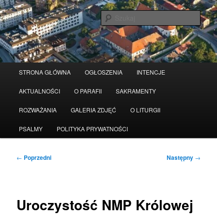
Przeskocz
Serwis wykorzystuje pliki Cookies
Czytaj więcej
odrzuć
do
Szuka
tekstu
Główne
STRONA GŁÓWNA
OGŁOSZENIA
INTENCJE
menu
AKTUALNOŚCI
O PARAFII
SAKRAMENTY
ROZWAŻANIA
GALERIA ZDJĘĆ
O LITURGII
PSALMY
POLITYKA PRYWATNOŚCI
Nawigacja
←
Poprzedni
Następny
→
wpisu
Uroczystość NMP Królowej