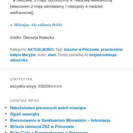
[wieczorem 2 maja odmawiamy I nieszpory 4 niedzieli
wielkanocnej].
>
Milenijny Akt oddania Polski
źródło: Diecezja Kielecka
Kategorie:
AKTUALNOŚCI
. Tagi:
klasztor w Pińczowie
,
przeniesione
święto Maryjne
. Autor:
alam
. Dodaj zakładkę do
bezpośredniego
odnośnika
.
STATYSTYKA
wszystkie wizyty:
336206
\n\n\n\n
OSTATNIE WPISY
Nabożeństwo pierwszych sobót miesiąca
Ogień wewnątrz
Bierzmowanie w Sanktuarium Mirowskim – fotorelacja
90-lecie istnienia ZSZ w Pińczowie
Boże Ciało z Franciszkanami w Pińczowie