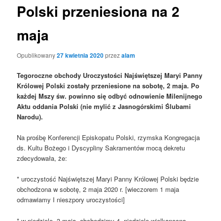
Polski przeniesiona na 2
maja
Opublikowany
27 kwietnia 2020
przez
alam
Tegoroczne obchody Uroczystości Najświętszej Maryi Panny
Królowej Polski zostały przeniesione na sobotę, 2 maja. Po
każdej Mszy św. powinno się odbyć odnowienie Milenijnego
Aktu oddania Polski (nie mylić z Jasnogórskimi Ślubami
Narodu).
Na prośbę Konferencji Episkopatu Polski, rzymska Kongregacja
ds. Kultu Bożego i Dyscypliny Sakramentów mocą dekretu
zdecydowała, że:
* uroczystość Najświętszej Maryi Panny Królowej Polski będzie
obchodzona w sobotę, 2 maja 2020 r. [wieczorem 1 maja
odmawiamy I nieszpory uroczystości]
* w niedzielę, 3 maja, obchodzimy 4. niedzielę wielkanocną