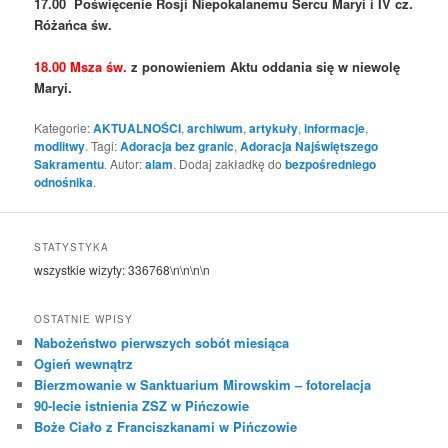
17.00 Poświęcenie Rosji Niepokalanemu Sercu Maryi i IV cz.
Różańca św.
18.00 Msza św.
z ponowieniem Aktu oddania się w niewolę
Maryi.
Kategorie:
AKTUALNOŚCI
,
archiwum
,
artykuły
,
informacje
,
modlitwy
. Tagi:
Adoracja bez granic
,
Adoracja Najświętszego
Sakramentu
. Autor:
alam
. Dodaj zakładkę do
bezpośredniego
odnośnika
.
STATYSTYKA
wszystkie wizyty:
336768
\n\n\n\n
OSTATNIE WPISY
Nabożeństwo pierwszych sobót miesiąca
Ogień wewnątrz
Bierzmowanie w Sanktuarium Mirowskim – fotorelacja
90-lecie istnienia ZSZ w Pińczowie
Boże Ciało z Franciszkanami w Pińczowie