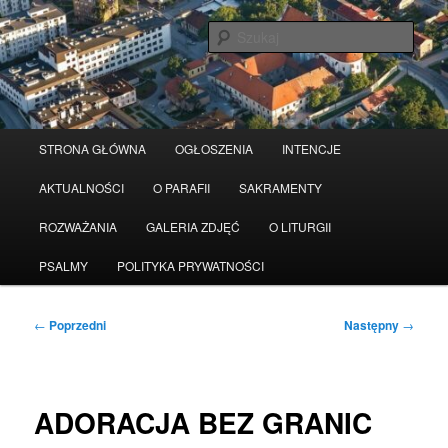
Przeskocz
Serwis wykorzystuje pliki Cookies
Czytaj więcej
odrzuć
do
Szuka
tekstu
Główne
STRONA GŁÓWNA
OGŁOSZENIA
INTENCJE
menu
AKTUALNOŚCI
O PARAFII
SAKRAMENTY
ROZWAŻANIA
GALERIA ZDJĘĆ
O LITURGII
PSALMY
POLITYKA PRYWATNOŚCI
Nawigacja
←
Poprzedni
Następny
→
wpisu
ADORACJA BEZ GRANIC