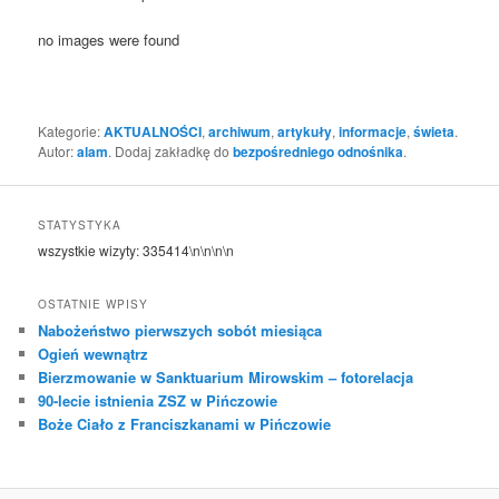
no images were found
Kategorie:
AKTUALNOŚCI
,
archiwum
,
artykuły
,
informacje
,
świeta
.
Autor:
alam
. Dodaj zakładkę do
bezpośredniego odnośnika
.
STATYSTYKA
wszystkie wizyty:
335414
\n\n\n\n
OSTATNIE WPISY
Nabożeństwo pierwszych sobót miesiąca
Ogień wewnątrz
Bierzmowanie w Sanktuarium Mirowskim – fotorelacja
90-lecie istnienia ZSZ w Pińczowie
Boże Ciało z Franciszkanami w Pińczowie