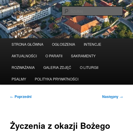
Przeskocz
Serwis wykorzystuje pliki Cookies
Czytaj więcej
odrzuć
do
Szuka
tekstu
Główne
STRONA GŁÓWNA
OGŁOSZENIA
INTENCJE
menu
AKTUALNOŚCI
O PARAFII
SAKRAMENTY
ROZWAŻANIA
GALERIA ZDJĘĆ
O LITURGII
PSALMY
POLITYKA PRYWATNOŚCI
Nawigacja
←
Poprzedni
Następny
→
wpisu
Życzenia z okazji Bożego