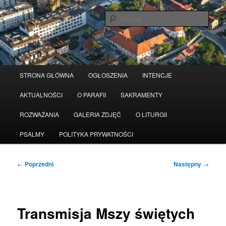
Przeskocz
Serwis wykorzystuje pliki Cookies
Czytaj więcej
odrzuć
do
Szuka
tekstu
Główne
STRONA GŁÓWNA
OGŁOSZENIA
INTENCJE
menu
AKTUALNOŚCI
O PARAFII
SAKRAMENTY
ROZWAŻANIA
GALERIA ZDJĘĆ
O LITURGII
PSALMY
POLITYKA PRYWATNOŚCI
Nawigacja
←
Poprzedni
Następny
→
wpisu
Transmisja Mszy świętych