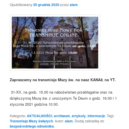
Opublikowany
30 grudnia 2020
przez
alam
Zapraszamy na transmisje Mszy św. na nasz KANAŁ na YT.
31-XII, na godz. 15.00 na nabożeństwo przebłagalne oraz na
dziękczynną Mszę św. z uroczystym Te Deum o godz. 16.00 i 1
stycznia 2021 godzina 10.00.
Kategorie:
AKTUALNOŚCI
,
archiwum
,
artykuły
,
informacje
. Tagi:
Transmisja Mszy świętych
. Autor:
alam
. Dodaj zakładkę do
bezpośredniego odnośnika
.