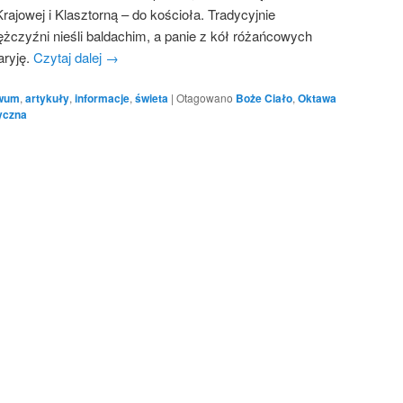
rajowej i Klasztorną – do kościoła. Tradycyjnie
żczyźni nieśli baldachim, a panie z kół różańcowych
aryję.
Czytaj dalej
→
iwum
,
artykuły
,
informacje
,
świeta
|
Otagowano
Boże Ciało
,
Oktawa
yczna