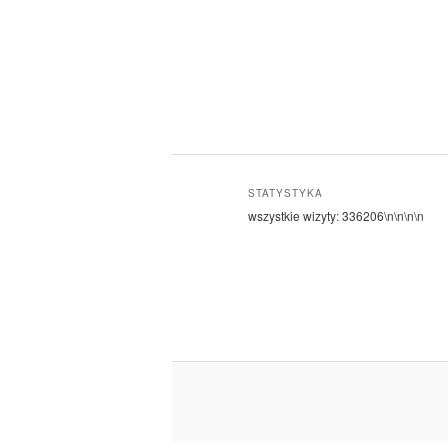
STATYSTYKA
wszystkie wizyty:
336206
\n\n\n\n