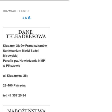
ROZMIAR TEKSTU
Decrease
Reset
Increase
A
A
A
font
font
size.
font
size.
size.
Klasztor Ojców Franciszkanów
Sanktuarium Matki Bożej
Mirowskiej
Parafia pw. Nawiedzenia NMP
w Pińczowie
ul. Klasztorna 28;
28-400 Pińczów;
tel. 41 357 20 84