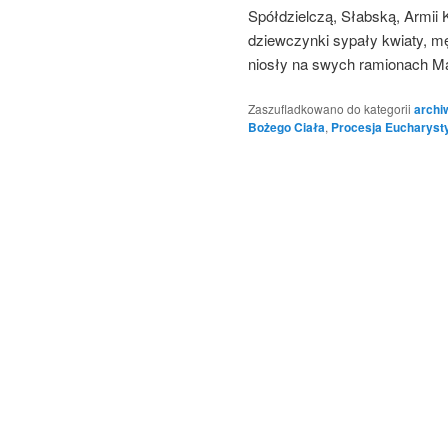
Spółdzielczą, Słabską, Armii K
dziewczynki sypały kwiaty, mę
niosły na swych ramionach M
Zaszufladkowano do kategorii
arch
Bożego Ciała
,
Procesja Eucharyst