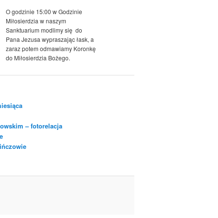
O godzinie 15:00 w Godzinie
Miłosierdzia w naszym
Sanktuarium modlimy się do
Pana Jezusa wypraszając łask, a
zaraz potem odmawiamy Koronkę
do Miłosierdzia Bożego.
iesiąca
owskim – fotorelacja
e
Pińczowie