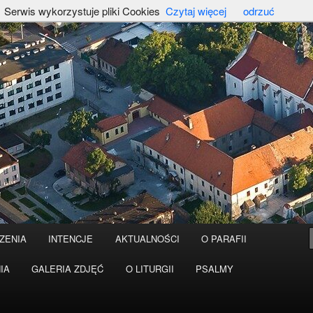
Serwis wykorzystuje pliki Cookies
Czytaj więcej
odrzuć
ZENIA
INTENCJE
AKTUALNOŚCI
O PARAFII
IA
GALERIA ZDJĘĆ
O LITURGII
PSALMY