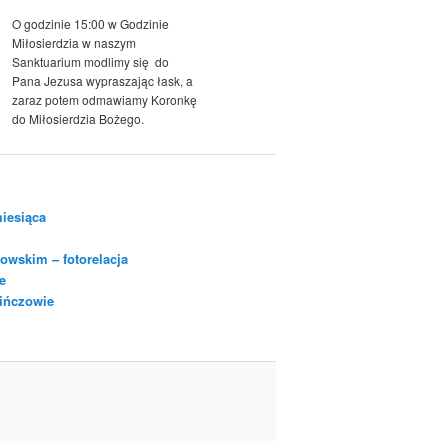
O godzinie 15:00 w Godzinie
Miłosierdzia w naszym
Sanktuarium modlimy się do
Pana Jezusa wypraszając łask, a
zaraz potem odmawiamy Koronkę
do Miłosierdzia Bożego.
iesiąca
owskim – fotorelacja
e
Pińczowie