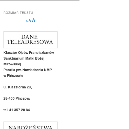
ROZMIAR TEKSTU
Decrease
Reset
Increase
A
A
A
font
font
size.
font
size.
size.
Klasztor Ojców Franciszkanów
Sanktuarium Matki Bożej
Mirowskiej
Parafia pw. Nawiedzenia NMP
w Pińczowie
ul. Klasztorna 28;
28-400 Pińczów;
tel. 41 357 20 84