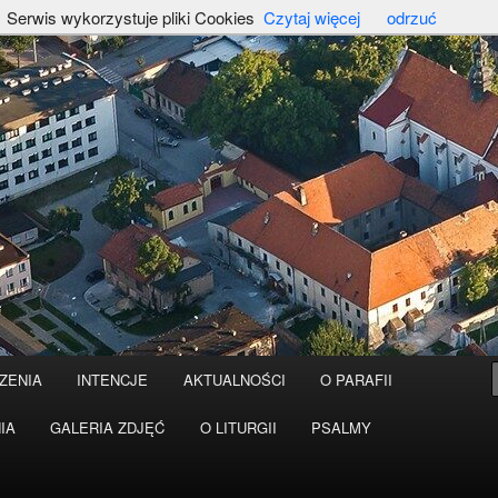
Serwis wykorzystuje pliki Cookies
Czytaj więcej
odrzuć
ZENIA
INTENCJE
AKTUALNOŚCI
O PARAFII
IA
GALERIA ZDJĘĆ
O LITURGII
PSALMY