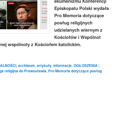
ekumenizmu Konferencji
Episkopatu Polski wydała
Pro Memoria dotyczące
posług religijnych
udzielanych wiernym z
Kościołów i Wspólnot
nej wspólnoty z Kościołem katolickim.
ALNOŚCI
,
archiwum
,
artykuły
,
informacje
,
OGŁOSZENIA
|
ga religijna do Prawosławia
,
Pro Memoria dotyczące posług