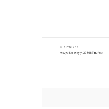
STATYSTYKA
wszystkie wizyty:
335687
\n\n\n\n