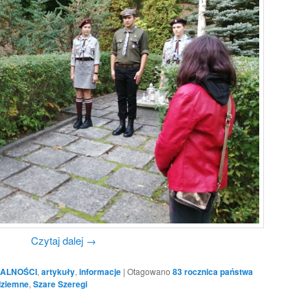
Czytaj dalej
→
ALNOŚCI
,
artykuły
,
informacje
|
Otagowano
83 rocznica państwa
dziemne
,
Szare Szeregi