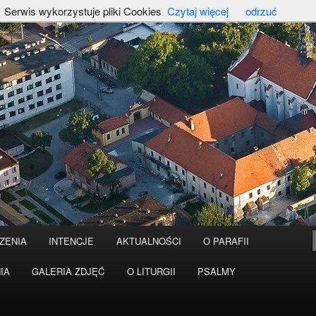
Serwis wykorzystuje pliki Cookies
Czytaj więcej
odrzuć
ZENIA
INTENCJE
AKTUALNOŚCI
O PARAFII
IA
GALERIA ZDJĘĆ
O LITURGII
PSALMY