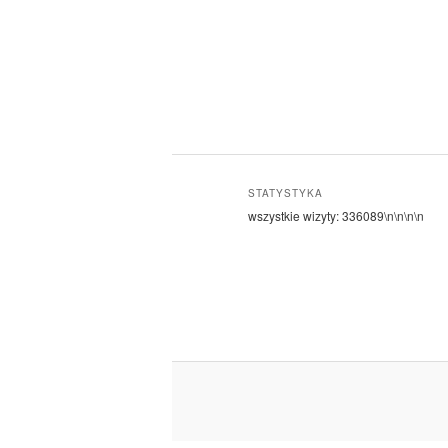
STATYSTYKA
wszystkie wizyty:
336089
\n\n\n\n