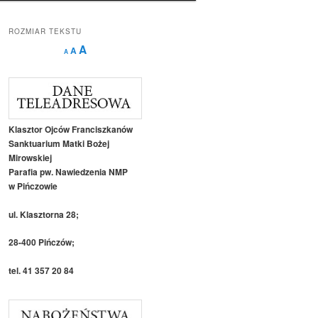
ROZMIAR TEKSTU
Decrease
Reset
Increase
A
A
A
font
font
size.
font
size.
size.
Klasztor Ojców Franciszkanów
Sanktuarium Matki Bożej
Mirowskiej
Parafia pw. Nawiedzenia NMP
w Pińczowie
ul. Klasztorna 28;
28-400 Pińczów;
tel. 41 357 20 84