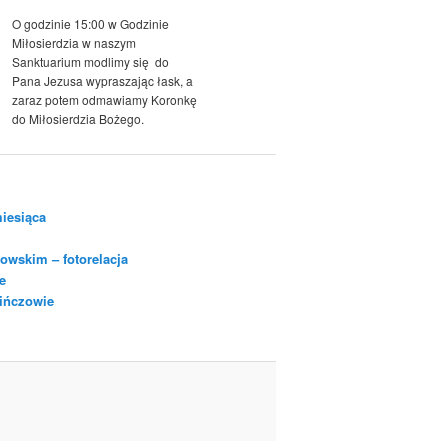
O godzinie 15:00 w Godzinie
Miłosierdzia w naszym
Sanktuarium modlimy się do
Pana Jezusa wypraszając łask, a
zaraz potem odmawiamy Koronkę
do Miłosierdzia Bożego.
iesiąca
owskim – fotorelacja
e
Pińczowie