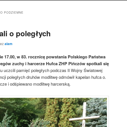
WO PODZIEMNE
ali o poległych
zez
alam
nie 17.00, w 83. rocznicę powstania Polskiego Państwa
egów zuchy i harcerze Hufca ZHP Pińczów spotkali się
 uczcili pamięć poległych podczas II Wojny Światowej
ncji poległych druhów modlitwę odmówił kapelan hufca o.
icze i odśpiewano modlitwę harcerską.