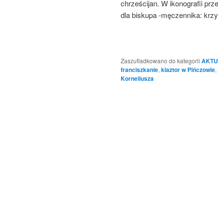
chrześcijan. W ikonografii pr
dla biskupa -męczennika: krzy
Zaszufladkowano do kategorii
AKTU
franciszkanie
,
klaztor w Pińczowie
,
Korneliusza