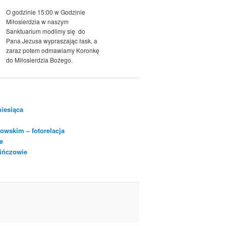
O godzinie 15:00 w Godzinie
Miłosierdzia w naszym
Sanktuarium modlimy się do
Pana Jezusa wypraszając łask, a
zaraz potem odmawiamy Koronkę
do Miłosierdzia Bożego.
iesiąca
owskim – fotorelacja
e
Pińczowie