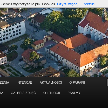
Serwis wykorzystuje pliki Cookies
Czytaj więcej
odrzuć
ZENIA
INTENCJE
AKTUALNOŚCI
O PARAFII
IA
GALERIA ZDJĘĆ
O LITURGII
PSALMY