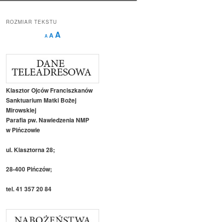
ROZMIAR TEKSTU
Decrease
Reset
Increase
A
A
A
font
font
size.
font
size.
size.
Klasztor Ojców Franciszkanów
Sanktuarium Matki Bożej
Mirowskiej
Parafia pw. Nawiedzenia NMP
w Pińczowie
ul. Klasztorna 28;
28-400 Pińczów;
tel. 41 357 20 84