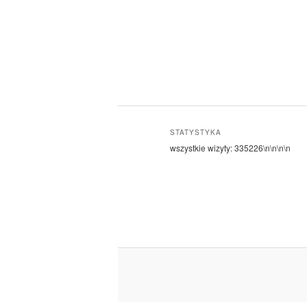
STATYSTYKA
wszystkie wizyty:
335226
\n\n\n\n