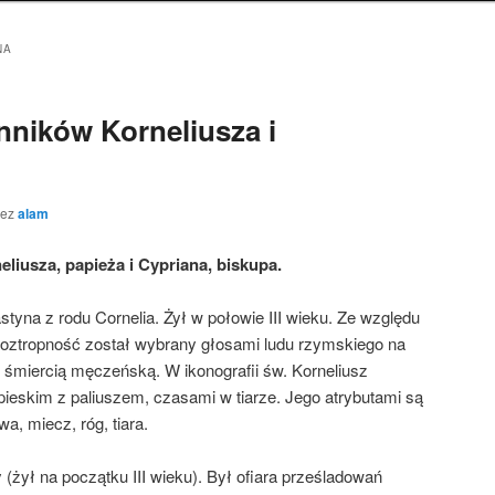
NA
ników Korneliusza i
zez
alam
iusza, papieża i Cypriana, biskupa.
yna z rodu Cornelia. Żył w połowie III wieku. Ze względu
 roztropność został wybrany głosami ludu rzymskiego na
 śmiercią męczeńską. W ikonografii św. Korneliusz
apieskim z paliuszem, czasami w tiarze. Jego atrybutami są
a, miecz, róg, tiara.
 (żył na początku III wieku). Był ofiara prześladowań