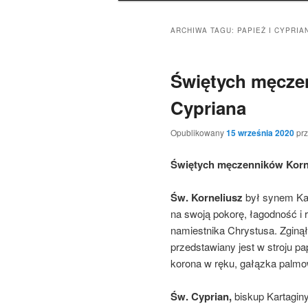
ARCHIWA TAGU:
PAPIEŻ I CYPRIA
Świętych męczen
Cypriana
Opublikowany
15 września 2020
pr
Świętych męczenników Kornel
Św. Korneliusz
był synem Kast
na swoją pokorę, łagodność i
namiestnika Chrystusa. Zginął
przedstawiany jest w stroju p
korona w ręku, gałązka palmow
Św. Cyprian,
biskup Kartaginy