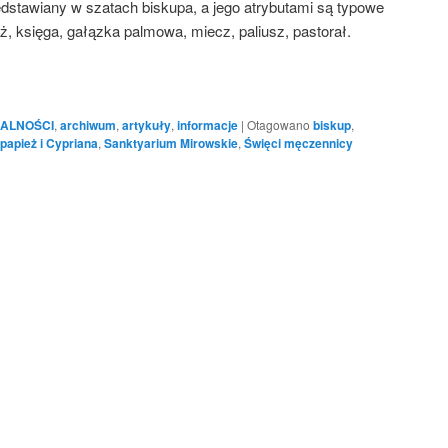
zedstawiany w szatach biskupa, a jego atrybutami są typowe
ż, księga, gałązka palmowa, miecz, paliusz, pastorał.
ALNOŚCI
,
archiwum
,
artykuły
,
informacje
|
Otagowano
biskup
,
papież i Cypriana
,
Sanktyarium Mirowskie
,
Święci męczennicy