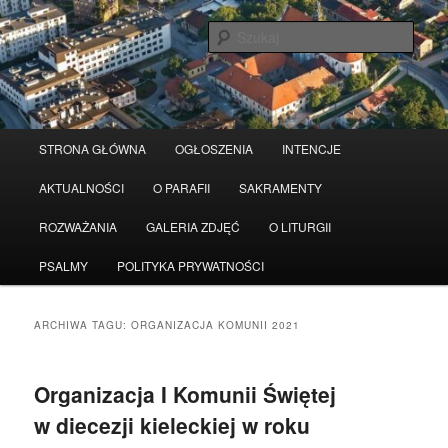
Przeskocz
Przeskocz
Serwis wykorzystuje pliki Cookies
Czytaj więcej
odrzuć
do
do
Szuka
tekstu
widgetów
Główne
STRONA GŁÓWNA
OGŁOSZENIA
INTENCJE
menu
AKTUALNOŚCI
O PARAFII
SAKRAMENTY
ROZWAŻANIA
GALERIA ZDJĘĆ
O LITURGII
PSALMY
POLITYKA PRYWATNOŚCI
ARCHIWA TAGU:
ORGANIZACJA KOMUNII 2021
Organizacja I Komunii Świętej
w diecezji kieleckiej w roku