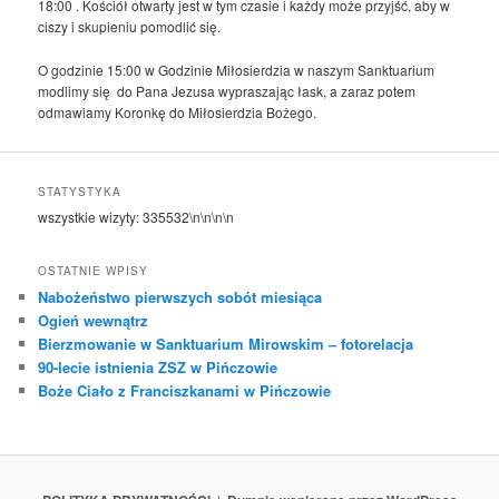
18:00 . Kościół otwarty jest w tym czasie i każdy może przyjść, aby w
ciszy i skupieniu pomodlić się.
O godzinie 15:00 w Godzinie Miłosierdzia w naszym Sanktuarium
modlimy się do Pana Jezusa wypraszając łask, a zaraz potem
odmawiamy Koronkę do Miłosierdzia Bożego.
STATYSTYKA
wszystkie wizyty:
335532
\n\n\n\n
OSTATNIE WPISY
Nabożeństwo pierwszych sobót miesiąca
Ogień wewnątrz
Bierzmowanie w Sanktuarium Mirowskim – fotorelacja
90-lecie istnienia ZSZ w Pińczowie
Boże Ciało z Franciszkanami w Pińczowie