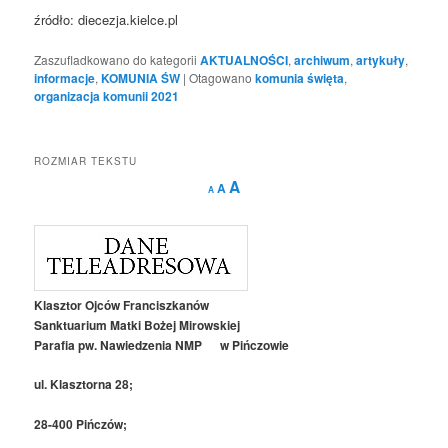
źródło: diecezja.kielce.pl
Zaszufladkowano do kategorii
AKTUALNOŚCI
,
archiwum
,
artykuły
,
informacje
,
KOMUNIA ŚW
|
Otagowano
komunia święta
,
organizacja komunii 2021
ROZMIAR TEKSTU
Decrease
Reset
Increase
A
A
A
font
font
size.
font
size.
size.
Klasztor Ojców Franciszkanów
Sanktuarium Matki Bożej Mirowskiej
Parafia pw. Nawiedzenia NMP w Pińczowie
ul. Klasztorna 28;
28-400 Pińczów;