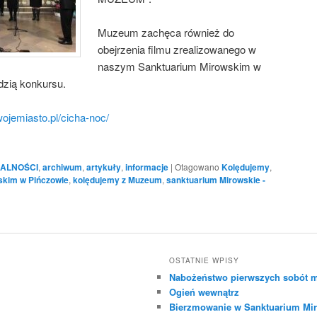
Muzeum zachęca również do
obejrzenia filmu zrealizowanego w
naszym Sanktuarium Mirowskim w
dzią konkursu.
wojemiasto.pl/cicha-noc/
ALNOŚCI
,
archiwum
,
artykuły
,
informacje
|
Otagowano
Kolędujemy
,
skim w Pińczowie
,
kolędujemy z Muzeum
,
sanktuarium Mirowskie -
OSTATNIE WPISY
Nabożeństwo pierwszych sobót m
Ogień wewnątrz
Bierzmowanie w Sanktuarium Mir