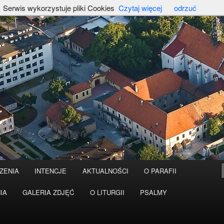
Serwis wykorzystuje pliki Cookies
Czytaj więcej
odrzuć
ZENIA
INTENCJE
AKTUALNOŚCI
O PARAFII
IA
GALERIA ZDJĘĆ
O LITURGII
PSALMY