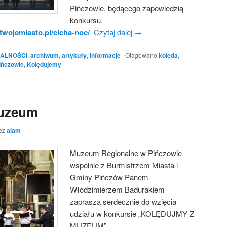
Pińczowie, będącego zapowiedzią
konkursu.
twojemiasto.pl/cicha-noc/
Czytaj dalej
→
ALNOŚCI
,
archiwum
,
artykuły
,
informacje
|
Otagowano
kolęda
,
ińczowie
,
Kolędujemy
Muzeum
ez
alam
Muzeum Regionalne w Pińczowie
wspólnie z Burmistrzem Miasta i
Gminy Pińczów Panem
Włodzimierzem Badurakiem
zaprasza serdecznie do wzięcia
udziału w konkursie „KOLĘDUJMY Z
MUZEUM”.