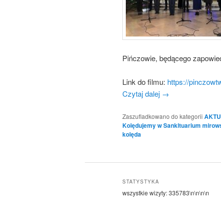
Pińczowie, będącego zapowie
Link do filmu:
https://pinczowt
Czytaj dalej
→
Zaszufladkowano do kategorii
AKTU
Kolędujemy w Sankltuarium mirow
kolęda
STATYSTYKA
wszystkie wizyty:
335783
\n\n\n\n