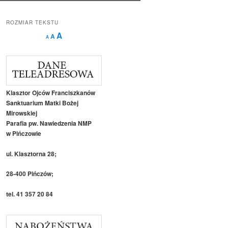
ROZMIAR TEKSTU
Decrease
Reset
Increase
A
A
A
font
font
size.
font
size.
size.
Klasztor Ojców Franciszkanów
Sanktuarium Matki Bożej
Mirowskiej
Parafia pw. Nawiedzenia NMP
w Pińczowie
ul. Klasztorna 28;
28-400 Pińczów;
tel. 41 357 20 84