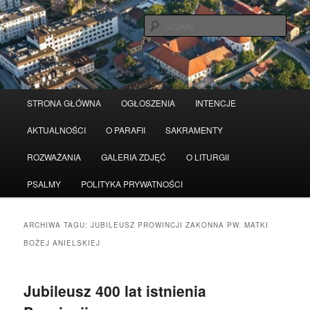
Przeskocz
Przeskocz
Serwis wykorzystuje pliki Cookies
Czytaj więcej
odrzuć
do
do
Szuka
tekstu
widgetów
Główne
STRONA GŁÓWNA
OGŁOSZENIA
INTENCJE
menu
AKTUALNOŚCI
O PARAFII
SAKRAMENTY
ROZWAŻANIA
GALERIA ZDJĘĆ
O LITURGII
PSALMY
POLITYKA PRYWATNOŚCI
ARCHIWA TAGU:
JUBILEUSZ PROWINCJI ZAKONNA PW. MATKI
BOŻEJ ANIELSKIEJ
Jubileusz 400 lat istnienia