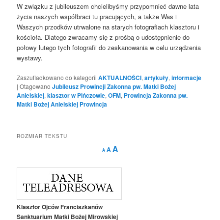
W związku z jubileuszem chcielibyśmy przypomnieć dawne lata
życia naszych współbraci tu pracujących, a także Was i
Waszych przodków utrwalone na starych fotografiach klasztoru i
kościoła. Dlatego zwracamy się z prośbą o udostępnienie do
połowy lutego tych fotografii do zeskanowania w celu urządzenia
wystawy.
Zaszufladkowano do kategorii
AKTUALNOŚCI
,
artykuły
,
informacje
|
Otagowano
Jubileusz Prowincji Zakonna pw. Matki Bożej
Anielskiej
,
klasztor w Pińczowie
,
OFM
,
Prowincja Zakonna pw.
Matki Bożej Anielskiej Prowincja
ROZMIAR TEKSTU
Decrease
Reset
Increase
A
A
A
font
font
size.
font
size.
size.
Klasztor Ojców Franciszkanów
Sanktuarium Matki Bożej Mirowskiej