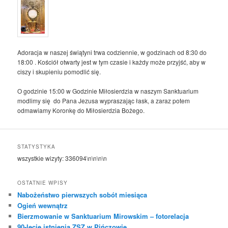
Adoracja w naszej świątyni trwa codziennie, w godzinach od 8:30 do
18:00 . Kościół otwarty jest w tym czasie i każdy może przyjść, aby w
ciszy i skupieniu pomodlić się.
O godzinie 15:00 w Godzinie Miłosierdzia w naszym Sanktuarium
modlimy się do Pana Jezusa wypraszając łask, a zaraz potem
odmawiamy Koronkę do Miłosierdzia Bożego.
STATYSTYKA
wszystkie wizyty:
336094
\n\n\n\n
OSTATNIE WPISY
Nabożeństwo pierwszych sobót miesiąca
Ogień wewnątrz
Bierzmowanie w Sanktuarium Mirowskim – fotorelacja
90-lecie istnienia ZSZ w Pińczowie