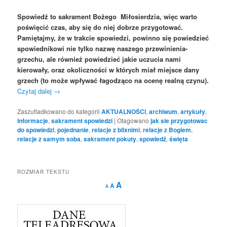
Spowiedź to sakrament Bożego Miłosierdzia, więc warto
poświęcić czas, aby się do niej dobrze przygotować.
Pamiętajmy, że w trakcie spowiedzi, powinno się powiedzieć
spowiednikowi nie tylko nazwę naszego przewinienia-
grzechu, ale również powiedzieć jakie uczucia nami
kierowały, oraz okoliczności w których miał miejsce dany
grzech (to może wpływać łagodząco na ocenę realną czynu).
Czytaj dalej
→
Zaszufladkowano do kategorii
AKTUALNOŚCI
,
archiwum
,
artykuły
,
informacje
,
sakrament spowiedzi
|
Otagowano
jak sie przygotowac
do spowiedzi
,
pojednanie
,
relacje z blixnimi
,
relacje z Bogiem
,
relacje z samym soba
,
sakrament pokuty
,
spowiedź
,
święta
ROZMIAR TEKSTU
Decrease
Reset
Increase
A
A
A
font
font
size.
font
size.
size.