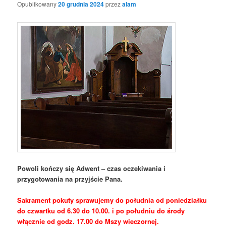
Opublikowany
20 grudnia 2024
przez
alam
Powoli kończy się Adwent – czas oczekiwania i
przygotowania na przyjście Pana.
Sakrament pokuty sprawujemy do południa od poniedziałku
do czwartku od 6.30 do 10.00. i po południu do środy
włącznie od godz. 17.00 do Mszy wieczornej.