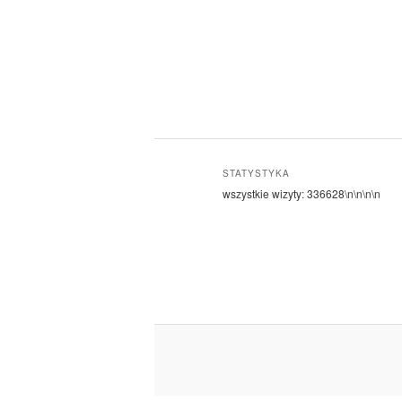
STATYSTYKA
wszystkie wizyty:
336628
\n\n\n\n