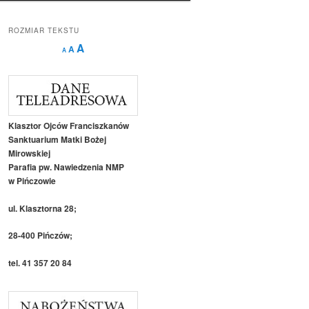
ROZMIAR TEKSTU
Decrease
Reset
Increase
A
A
A
font
font
size.
font
size.
size.
Klasztor Ojców Franciszkanów
Sanktuarium Matki Bożej
Mirowskiej
Parafia pw. Nawiedzenia NMP
w Pińczowie
ul. Klasztorna 28;
28-400 Pińczów;
tel. 41 357 20 84