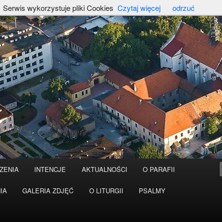
Serwis wykorzystuje pliki Cookies
Czytaj więcej
odrzuć
ZENIA
INTENCJE
AKTUALNOŚCI
O PARAFII
IA
GALERIA ZDJĘĆ
O LITURGII
PSALMY