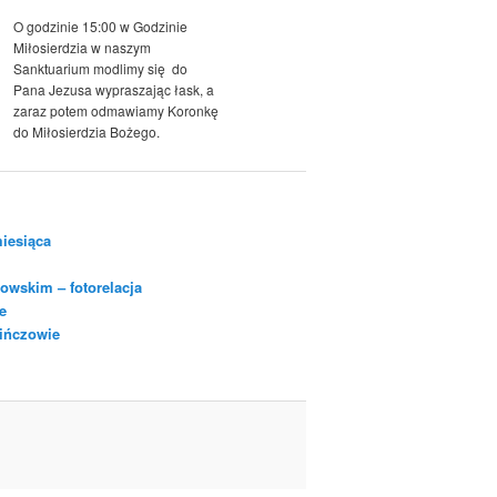
O godzinie 15:00 w Godzinie
Miłosierdzia w naszym
Sanktuarium modlimy się do
Pana Jezusa wypraszając łask, a
zaraz potem odmawiamy Koronkę
do Miłosierdzia Bożego.
iesiąca
owskim – fotorelacja
e
Pińczowie