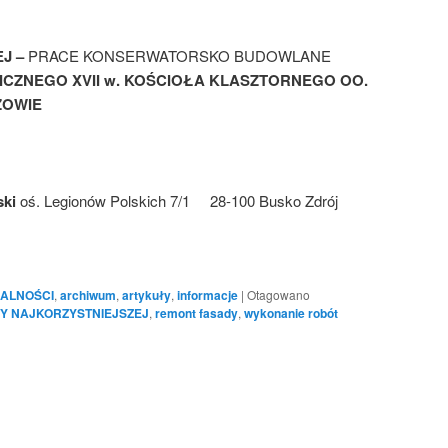
J –
PRACE KONSERWATORSKO BUDOWLANE
CZNEGO XVII w. KOŚCIOŁA KLASZTORNEGO OO.
ZOWIE
ski
oś. Legionów Polskich 7/1 28-100 Busko Zdrój
ALNOŚCI
,
archiwum
,
artykuły
,
informacje
|
Otagowano
Y NAJKORZYSTNIEJSZEJ
,
remont fasady
,
wykonanie robót