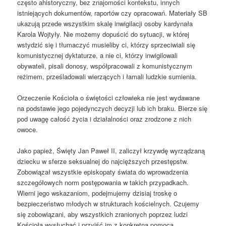
często ahistoryczny, bez znajomości kontekstu, innych
istniejących dokumentów, raportów czy opracowań. Materiały SB
ukazują przede wszystkim skalę inwigilacji osoby kardynała
Karola Wojtyły. Nie możemy dopuścić do sytuacji, w której
wstydzić się i tłumaczyć musieliby ci, którzy sprzeciwiali się
komunistycznej dyktaturze, a nie ci, którzy inwigilowali
obywateli, pisali donosy, współpracowali z komunistycznym
reżimem, prześladowali wierzących i łamali ludzkie sumienia.
Orzeczenie Kościoła o świętości człowieka nie jest wydawane
na podstawie jego pojedynczych decyzji lub ich braku. Bierze się
pod uwagę całość życia i działalności oraz zrodzone z nich
owoce.
Jako papież, Święty Jan Paweł II, zaliczył krzywdę wyrządzaną
dziecku w sferze seksualnej do najcięższych przestępstw.
Zobowiązał wszystkie episkopaty świata do wprowadzenia
szczegółowych norm postępowania w takich przypadkach.
Wierni jego wskazaniom, podejmujemy dzisiaj troskę o
bezpieczeństwo młodych w strukturach kościelnych. Czujemy
się zobowiązani, aby wszystkich zranionych poprzez ludzi
Kościoła wysłuchać i przyjść im z konkretną pomocą.