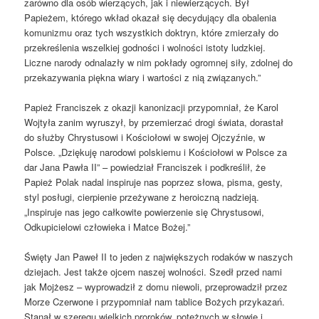
zarówno dla osób wierzących, jak i niewierzących. Był
Papieżem, którego wkład okazał się decydujący dla obalenia
komunizmu oraz tych wszystkich doktryn, które zmierzały do
przekreślenia wszelkiej godności i wolności istoty ludzkiej.
Liczne narody odnalazły w nim pokłady ogromnej siły, zdolnej do
przekazywania piękna wiary i wartości z nią związanych.”
Papież Franciszek z okazji kanonizacji przypomniał, że Karol
Wojtyła zanim wyruszył, by przemierzać drogi świata, dorastał
do służby Chrystusowi i Kościołowi w swojej Ojczyźnie, w
Polsce. „Dziękuję narodowi polskiemu i Kościołowi w Polsce za
dar Jana Pawła II” – powiedział Franciszek i podkreślił, że
Papież Polak nadal inspiruje nas poprzez słowa, pisma, gesty,
styl posługi, cierpienie przeżywane z heroiczną nadzieją.
„Inspiruje nas jego całkowite powierzenie się Chrystusowi,
Odkupicielowi człowieka i Matce Bożej.”
Święty Jan Paweł II to jeden z największych rodaków w naszych
dziejach. Jest także ojcem naszej wolności. Szedł przed nami
jak Mojżesz – wyprowadził z domu niewoli, przeprowadził przez
Morze Czerwone i przypomniał nam tablice Bożych przykazań.
Stanął w szeregu wielkich proroków, potężnych w słowie i