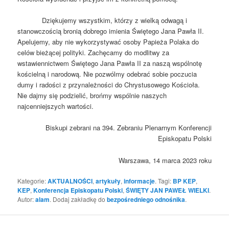
Dziękujemy wszystkim, którzy z wielką odwagą i
stanowczością bronią dobrego imienia Świętego Jana Pawła II.
Apelujemy, aby nie wykorzystywać osoby Papieża Polaka do
celów bieżącej polityki. Zachęcamy do modlitwy za
wstawiennictwem Świętego Jana Pawła II za naszą wspólnotę
kościelną i narodową. Nie pozwólmy odebrać sobie poczucia
dumy i radości z przynależności do Chrystusowego Kościoła.
Nie dajmy się podzielić, brońmy wspólnie naszych
najcenniejszych wartości.
Biskupi zebrani na 394. Zebraniu Plenarnym Konferencji
Episkopatu Polski
Warszawa, 14 marca 2023 roku
Kategorie:
AKTUALNOŚCI
,
artykuły
,
informacje
. Tagi:
BP KEP
,
KEP
,
Konferencja Episkopatu Polski
,
ŚWIĘTY JAN PAWEŁ WIELKI
.
Autor:
alam
. Dodaj zakładkę do
bezpośredniego odnośnika
.