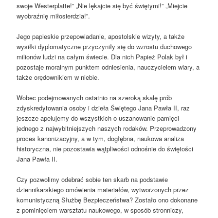
swoje Westerplatte!” „Nie lękajcie się być świętymi!” „Miejcie
wyobraźnię miłosierdzia!”.
Jego papieskie przepowiadanie, apostolskie wizyty, a także
wysiłki dyplomatyczne przyczyniły się do wzrostu duchowego
milionów ludzi na całym świecie. Dla nich Papież Polak był i
pozostaje moralnym punktem odniesienia, nauczycielem wiary, a
także orędownikiem w niebie.
Wobec podejmowanych ostatnio na szeroką skalę prób
zdyskredytowania osoby i dzieła Świętego Jana Pawła II, raz
jeszcze apelujemy do wszystkich o uszanowanie pamięci
jednego z najwybitniejszych naszych rodaków. Przeprowadzony
proces kanonizacyjny, a w tym, dogłębna, naukowa analiza
historyczna, nie pozostawia wątpliwości odnośnie do świętości
Jana Pawła II.
Czy pozwolimy odebrać sobie ten skarb na podstawie
dziennikarskiego omówienia materiałów, wytworzonych przez
komunistyczną Służbę Bezpieczeństwa? Zostało ono dokonane
z pominięciem warsztatu naukowego, w sposób stronniczy,