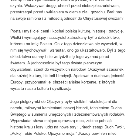
czynie. Wskazywał drogę, chronił przed niebezpieczeństwem,
przestrzegał przed uwikłaniem w ciernie zła i grzechu. Brał nas
na swoje ramiona i z miłością odnosił do Chrystusowej owczarni
Poeta i myśliciel cenił i kochał polską kulturę, historię i tradycję.
Wielki i wymagający nauczyciel zatroskany był o dziedzictwo,
któremu na imię Polska. On z tego dziedzictwa się wywodził, w
nim się wychowywał i wzrastał, ono go ukształtowało. Był z tego
dziedzictwa dumny i nie wstydził się tego wyznać przed
światem. A jednocześnie był tego świata pierwszym
obywatelem, szedł do wszystkich narodów. Okazywał szacunek
dla każdej kultury, historii i tradycji. Apelował o duchową jedność
Europy, przypominał jej chrześcijańskie korzenie, z których
wyrasta nasza kultura i cywilizacja.
Jego pielgrzymki do Ojczyzny były wielkimi rekolekcjami dla
narodu, milowymi kamieniami naszej historii, tchnieniem Ducha
Świętego w sumienia umęczonych i zdezorientowanych rodaków.
Wypowiadał słowa mające sprawczą moc, zdolne pchnąć
historię kraju i losy ludzi na nowe tory: „Niech zstąpi Duch Twój”,
„Pokój Tobie Polsko, Ojczyzno moja!” „Każdy powinien mieć