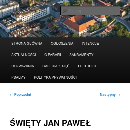
Przeskocz
Serwis wykorzystuje pliki Cookies
Czytaj więcej
odrzuć
do
Szuka
tekstu
Główne
STRONA GŁÓWNA
OGŁOSZENIA
INTENCJE
menu
AKTUALNOŚCI
O PARAFII
SAKRAMENTY
ROZWAŻANIA
GALERIA ZDJĘĆ
O LITURGII
PSALMY
POLITYKA PRYWATNOŚCI
Nawigacja
←
Poprzedni
Następny
→
wpisu
ŚWIĘTY JAN PAWEŁ