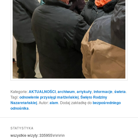
Kategorie:
AKTUALNOŚCI
,
archiwum
,
artykuły
,
informacje
,
świeta
.
Tagi:
odnowienie przysięgi małżeńskiej
,
Święto Rodziny
Nazaretańskiej
. Autor:
alam
. Dodaj zakładkę do
bezpośredniego
odnośnika
.
STATYSTYKA
wszystkie wizyty:
335955
\n\n\n\n