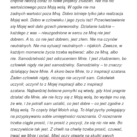
chętnie tworzą coraz to nowe projekty złudzeń.
Nie ma nic
wartościowego poza Moją wolą. W ogóle nie ma
żadnych
wartości poza Mną. Dobro istnieje tylko jako realizacja
Mojej woli. Dobro
w człowieku i jego życiu też!
Przeciwstawienie
się Mojej woli dało grzech pierworodny. Działanie ludzkie
–
każdego z was – nieuzgodnione w sercu ze Mną nie jest
dobrem.
A to, co nie jest dobrem, jest złem. Nie ma czynów
neutralnych. Nie
ma sytuacji neutralnych – nijakich. Zawsze, w
każdym momencie życia
trzeba wybierać: albo ze Mną, albo
nie.
Samodzielność jest odrzuceniem Mnie. I jest złudzeniem, bo
człowiek
nigdy nie jest samodzielny.
Samodzielny – to znaczy:
działający beze Mnie. A skoro beze Mnie, to
z inspiracji szatana.
Żaden człowiek nigdy, niczego nie uczynił sam. Cokolwiek
uczynił, uczynił to
z
Mojej inspiracji albo z inspiracji
szatana.
Najbardziej bolesne pomyłki są wtedy, gdy ktoś pragnie
działać dla Mnie,
ale nie liczy się z Moją wolą, bo wydaje mu się,
że wie, i że potrafi sam
ustalić, co jest dobre – co jest zgodne z
Moją wolą.
To częsty błąd Moich sług. To błąd pychy polegający
na przypisywaniu
sobie umiejętności rozeznania.
O rozeznanie
trzeba ciągle prosić, i to prosić z pozycji, że się nic nie wie.
Bo
rzeczywiście tak jest.
Z chwili na chwilę trzeba prosić, czuwać,
trwać we Mnie i pytać.
Mieć oczy otwarte na skutki swych