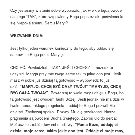
Czy jesteśmy w stanie sobie wyobrazić, jak wielkie będą owoce
naszego “TAK”, które wypowiemy Bogu poprzez akt poświęcenia
się Niepokalanemu Sercu Maryi?
WEZWANIE DNIA:
Jest tylko jeden warunek konieczny do tego, aby oddać się
całkowicie Bogu przez Maryję:
CHCIEĆ. Powiedzieć: “TAK”. JEŚLI CHCESZ – możesz to
uczynić. Maryja przyjmie twoje serce takim jakie ono jest. Jeśli
masz w sobie już dzisiaj tą gotowość – wypowiedz to już
dziś:
“MARYJO, CHCĘ BYĆ CAŁY TWÓJ!” “MARYJO, CHCĘ
BYĆ CAŁA TWOJA!”
. Powtarzaj to wiele razy i dziękuj Bogu, bo
ta gotowość jest owocem łaski Bożej. Jeśli jednak nie ma dziś w
twoim sercu takiego pragnienia – oddaj to Bogu i pozwól Mu
działać. Zachowaj spokój. Pozwól Mu cię przekonać. Nasze
pragnienia są owocem Ducha Świętego. Zaproś Go do serca:
Możesz to zrobić słowami modlitwy:
“Panie Boże, oddaję ci
dzisiaj moje serce, takim jakie ono jest.
Oddaję ci moje rany,