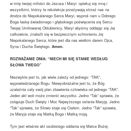
w imię twojej miłości do Jezusa i Maryi: opiekuj się mną i
wszystkimi, którzy te rekolekcje przeżywają strzeż nas na
drodze do Niepokalanego Serca Maryi, wyproś nam u Dobrego
Boga łaskę świadomego i głębokiego poświęcenia się Sercu
Twojej Umiłowanej Oblubienicy, Maryi abyśmy oddając się Jej
całkowicie, znaleźli się w bezpiecznym schronieniu Jej
Niepokalanego Serca, które jest dla nas wielkim darem Ojca,
Syna i Ducha Świętego.
Amen.
ROZWAŻANIE DNIA: “NIECH MI SIĘ STANIE WEDŁUG
SŁOWA TWEGO”
Niezwykłe jest to, jak wiele zależy od jednego: “TAK”,
wypowiedzianego Bogu. Niewyobrażalne jest to, że Bóg
uzależnia cały swój plan zbawienia człowieka od jednego “TAK”.
Jeden akt woli może zmienić wszystko. Jedno “Tak” sprawia, że
zstępuje Duch Święty i Moc Najwyższego osłania Maryję. Jedno
“Tak” sprawia, że Słowo staje się Ciałem. Jedno “Tak” sprawia,
że Maryja staje się Matką Boga i Matką moją.
Tym jest właśnie akt osobistego oddania się Matce Bożej.