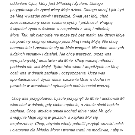
oddaniem Ojcu, który jest Miłością i Życiem.
Dlatego
przygotowuję do żywej wiary Moje dzieci. Dlatego uczę[,] jak
żyć
ze Mną w każdej chwili i wszędzie.
Świat jest Mój, choć
zbezczeszczony przez szatana pychy i próżności.
Pragnę
świętości życia w świecie w zespoleniu z wolą i miłością
Moją.
Tak, jak niemowlę nie może żyć bez matki, tak dzieci Moje
nie powinny
pragnąć niczego poza Mną i wolą Moją.
Nie chcę
ceremoniału i zwracania się do Mnie wargami.
Nie chcę waszych
ludzkich inicjatyw i działań.
Nie chcę waszych, przez was
wymyślonych[,] umartwień dla Mnie.
Chcę waszej miłości i
poddania się woli Mojej.
Tylko taka wiara i współżycie ze Mną
ocali was w dniach zagłady i oczyszczenia.
Uczę was
spontaniczności, życia wiarą, czczenia Mnie w duchu i w
prawdzie
w warunkach i sytuacjach codzienności waszej.
Chcę was przygotować, byście przylgnęli do Mnie i dochowali Mi
wierności
w dniach, gdy niebo zapłonie, a ziemia nieść będzie
zagładę.
Chcę, abyście umieli kochać Mnie i ufać Mi, gdy
świątynie Moje legną
w gruzach, a kapłani Moi się
rozpierzchną.
Chcę, abyście wtedy potrafili przyjąć wszelki ucisk
i cierpienie dla Miłości
Mojej i wiernie trwali na modlitwie, i aby w