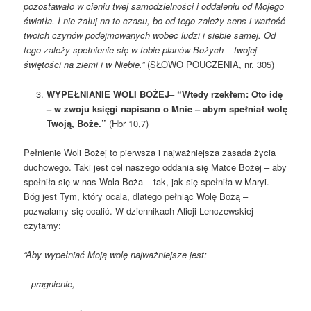
pozostawało
w cieniu twej samodzielności i oddaleniu od Mojego
światła.
I nie żałuj na to czasu, bo od tego zależy sens i wartość
twoich czynów
podejmowanych wobec ludzi i siebie samej.
Od
tego zależy spełnienie się w tobie planów Bożych – twojej
świętości
na ziemi i w Niebie.”
(SŁOWO POUCZENIA, nr. 305)
WYPEŁNIANIE WOLI BOŻEJ
–
“Wtedy rzekłem: Oto idę
– w zwoju księgi napisano o Mnie – abym spełniał wolę
Twoją, Boże.”
(Hbr 10,7)
Pełnienie Woli Bożej to pierwsza i najważniejsza zasada życia
duchowego. Taki jest cel naszego oddania się Matce Bożej – aby
spełniła się w nas Wola Boża – tak, jak się spełniła w Maryi.
Bóg jest Tym, który ocala, dlatego pełniąc Wolę Bożą –
pozwalamy się ocalić. W dziennikach Alicji Lenczewskiej
czytamy:
“Aby wypełniać Moją wolę najważniejsze jest:
– pragnienie,