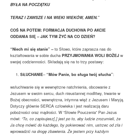
BYŁA NA POCZĄTKU
TERAZ I ZAWSZE I NA WIEKI WIEKÓW, AMEN.”
COŚ NA POTEM: FORMACJA DUCHOWA PO AKCIE
ODDANIA SIĘ – JAK TYM ŻYĆ NA CO DZIEŃ?
“Niech mi się stanie” –
to Słowo, które zaprasza nas do
kształtowania w sobie ducha
PRZYJMOWANIA WOLI BOŻEJ
w
swojej codzienności. Składają się na to trzy postawy:
SŁUCHANIE
–
“Mów Panie, bo sługa twój słucha”
:
wsłuchiwanie się w wewnętrzne natchnienia, obcowanie z
Jezusem w swoim sercu, duch nieustannej modlitwy, trwanie w
Bożej obecności, wewnętrzna, intymna więź z Jezusem i Maryją.
Dotyczy głównie SERCA człowieka i jest realizacją daru
pobożności oraz mądrości. W “Słowie Pouczenia” Pan Jezus
mówi:
“To, co zapisujesz[,] jest po to, aby ludzie zrozumieli, że
Ja chcę mówić do każdego, by pokierować nim, ustrzec od zła i
wprowadzić na drogę zbawienia. Że jestem przy każdym