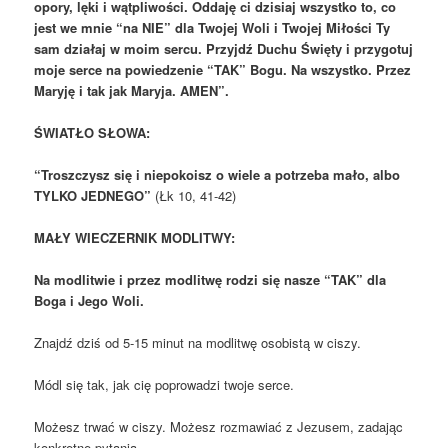
opory, lęki i wątpliwości.
Oddaję ci dzisiaj wszystko to, co
jest we mnie “na NIE”
dla Twojej Woli i Twojej Miłości
Ty
sam działaj w moim sercu.
Przyjdź Duchu Święty i przygotuj
moje serce na powiedzenie “TAK” Bogu.
Na wszystko.
Przez
Maryję i tak jak Maryja.
AMEN”.
ŚWIATŁO SŁOWA:
“Troszczysz się i niepokoisz o wiele
a potrzeba mało, albo
TYLKO JEDNEGO”
(Łk 10, 41-42)
MAŁY WIECZERNIK MODLITWY:
Na modlitwie i przez modlitwę rodzi się nasze “TAK” dla
Boga i Jego Woli.
Znajdź dziś od 5-15 minut na modlitwę osobistą w ciszy.
Módl się tak, jak cię poprowadzi twoje serce.
Możesz trwać w ciszy. Możesz rozmawiać z Jezusem, zadając
konkretne pytania.