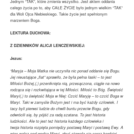
Jednym “TAK”, które zmienia wszystko. Jest aktem oddania
całego życia po to, aby CAŁE ŻYCIE było jednym wielkim “TAK”
dla Woli Ojca Niebieskiego. Takie życie jest spełnionym
marzeniem Boga.
LEKTURA DUCHOWA:
Z DZIENNIKÓW ALICJI LENCZEWSKIEJ:
Jezus:
“Maryja – Moja Matka nie uczyniła nic ponad oddanie się Bogu.
Jej nieustające
„fiat” sprawiło, że była pełna łaski – to jest
Miłości Bożej,(,)
przeniknięta nią, przesączona, ciągle na nowo
rodząca się i rozkwitająca w tej Miłości.
Miłość to Bóg. Świętość
Maryi(,) to świętość Moja w Niej:
Czcić Maryję – to czcić Boga w
Maryi.
Taki w zamyśle Bożym jest i ma być każdy człowiek. I
tacy byli pierwsi ludzie do chwili buntu przeciw Bogu, gdy
odwrócili się, by pójść za radą szatana.
To jest historia
ludzkości. Ale to jest też historia każdego człowieka i
twoja
historia rozpięta pomiędzy postawą Maryi i postawą Ewy.
A
więc walcz pod wodzą Maryi, abyś stawała się coraz bardziej