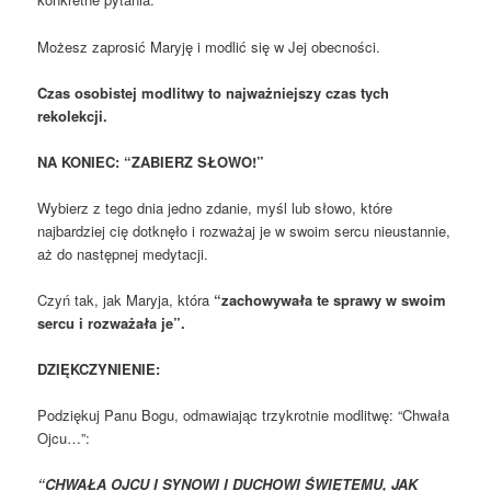
Możesz zaprosić Maryję i modlić się w Jej obecności.
Czas osobistej modlitwy to najważniejszy czas tych
rekolekcji.
NA KONIEC: “ZABIERZ SŁOWO!”
Wybierz z tego dnia jedno zdanie, myśl lub słowo, które
najbardziej cię dotknęło i rozważaj je w swoim sercu nieustannie,
aż do następnej medytacji.
Czyń tak, jak Maryja, która
“zachowywała te sprawy w swoim
sercu i rozważała je”.
DZIĘKCZYNIENIE:
Podziękuj Panu Bogu, odmawiając trzykrotnie modlitwę: “Chwała
Ojcu…”:
“CHWAŁA OJCU I SYNOWI I DUCHOWI ŚWIĘTEMU, JAK