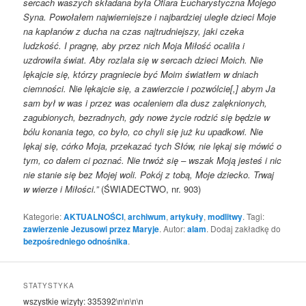
sercach waszych składana
była Ofiara Eucharystyczna Mojego
Syna.
Powołałem najwierniejsze i najbardziej uległe dzieci Moje
na kapłanów
z ducha na czas najtrudniejszy, jaki czeka
ludzkość.
I pragnę, aby przez nich Moja Miłość ocaliła i
uzdrowiła świat.
Aby rozlała się w sercach dzieci Moich.
Nie
lękajcie się, którzy pragniecie być Moim światłem w dniach
ciemności.
Nie lękajcie się, a zawierzcie i pozwólcie[,] abym Ja
sam był w was i przez
was ocaleniem dla dusz zalęknionych,
zagubionych, bezradnych, gdy
nowe życie rodzić się będzie w
bólu konania tego, co było, co chyli się
już ku upadkowi.
Nie
lękaj się, córko Moja, przekazać tych Słów, nie lękaj się mówić o
tym,
co dałem ci poznać.
Nie trwóż się – wszak Moją jesteś i nic
nie stanie się bez Mojej woli.
Pokój z tobą, Moje dziecko. Trwaj
w wierze i Miłości.”
(ŚWIADECTWO, nr. 903)
Kategorie:
AKTUALNOŚCI
,
archiwum
,
artykuły
,
modlitwy
. Tagi:
zawierzenie Jezusowi przez Maryje
. Autor:
alam
. Dodaj zakładkę do
bezpośredniego odnośnika
.
STATYSTYKA
wszystkie wizyty:
335392
\n\n\n\n