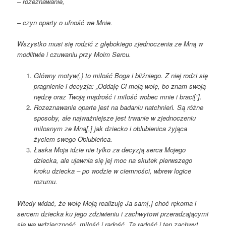
– rozeznawanie,
– czyn oparty o ufność we Mnie.
Wszystko musi się rodzić z głębokiego zjednoczenia ze Mną w
modlitwie
i czuwaniu przy Moim Sercu.
Główny motyw(,) to miłość Boga i bliźniego. Z niej rodzi się
pragnienie
i decyzja: „Oddaję Ci moją wolę, bo znam swoją
nędzę oraz Twoją
mądrość i miłość wobec mnie i braci[”].
Rozeznawanie oparte jest na badaniu natchnień. Są różne
sposoby, ale
najważniejsze jest trwanie w zjednoczeniu
miłosnym ze Mną[,] jak
dziecko i oblubienica żyjąca
życiem swego Oblubieńca.
Łaska Moja idzie nie tylko za decyzją serca Mojego
dziecka, ale ujawnia
się jej moc na skutek pierwszego
kroku dziecka – po wodzie w ciemności,
wbrew logice
rozumu.
Wtedy widać, że wolę Moją realizuję Ja sam[,] choć rękoma i
sercem dziecka
ku jego zdziwieniu i zachwytowi przeradzającymi
się we wdzięczność,
miłość i radość. Ta radość i ten zachwyt