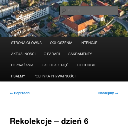
Przeskocz
Serwis wykorzystuje pliki Cookies
Czytaj więcej
odrzuć
do
Szuka
tekstu
Główne
STRONA GŁÓWNA
OGŁOSZENIA
INTENCJE
menu
AKTUALNOŚCI
O PARAFII
SAKRAMENTY
ROZWAŻANIA
GALERIA ZDJĘĆ
O LITURGII
PSALMY
POLITYKA PRYWATNOŚCI
Nawigacja
←
Poprzedni
Następny
→
wpisu
Rekolekcje – dzień 6