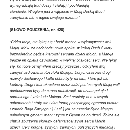
wynagradzają trud duszy i ciała(,)
i pochłaniają
cierpienie.
Wrogiem jest zwątpienie w Moją Boską Moc i
zamykanie się w logice
swojego rozumu.”
(SŁOWO POUCZENIA, nr. 428)
“
Córko Moja, nie lękaj się i bądź mężna w wykonywaniu woli
Mojej.
Mów, że nadchodzi nowa epoka, w której Duch Święty
bezpośrednio
będzie kierował sercami dzieci Moich, a Maryja
będzie im opieką czuwaniem
w wielkiej bliskości serc.
Nie lękaj
się, bo tobie oznajmiłem rzeczy przyszłe i odkryłem Mój
zamysł
uzdrowienia Kościoła Mojego.
Dotychczasowe drogi
rozwoju duchowego i kultu dobre były na lata, które
już się
kończą.
Drogi i kult określone przez ludzi posłusznych Mojej woli
dostosowane
były do czasu stabilizacji, do czasu pokoju i
normalnego życia ludu Mojego. Zaskorupiały one w swych
schematach i stały się tylko formą pokrywającą
ogromną pustkę
i zdradę Boga Swojego.(.) I są[,] jak za czasów Syna
Mojego,
pobielanym grobem wiary i życia z Ojcem na co dzień.
Zbliża się
chwila zburzenia skorupy osłaniającej żywe serca Moich
dzieci.
Serc pragnę, żywych, żarliwych, pulsujących miłością i