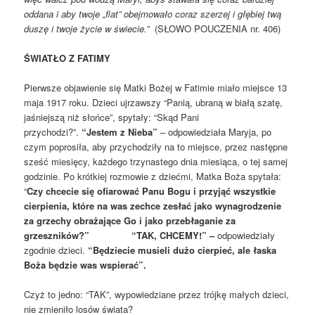
oddana
i aby twoje „fiat” obejmowało coraz szerzej i głębiej twą
duszę i twoje
życie w świecie.”
(SŁOWO POUCZENIA nr. 406)
ŚWIATŁO Z FATIMY
Pierwsze objawienie się Matki Bożej w Fatimie miało miejsce 13
maja 1917 roku. Dzieci ujrzawszy “Panią, ubraną w białą szatę,
jaśniejszą niż słońce”, spytały: “Skąd Pani
przychodzi?”.
“Jestem z Nieba”
– odpowiedziała Maryja, po
czym poprosiła, aby przychodziły na to miejsce, przez następne
sześć miesięcy, każdego trzynastego dnia miesiąca, o tej samej
godzinie. Po krótkiej rozmowie z dziećmi, Matka Boża spytała:
“
Czy chcecie się ofiarować Panu Bogu i przyjąć wszystkie
cierpienia, które na was zechce zesłać jako wynagrodzenie
za grzechy obrażające Go i jako przebłaganie za
grzeszników?”
“TAK, CHCEMY!” –
odpowiedziały
zgodnie dzieci.
“Będziecie musieli dużo cierpieć, ale łaska
Boża będzie was wspierać”.
Czyż to jedno: “TAK”, wypowiedziane przez trójkę małych dzieci,
nie zmieniło losów świata?