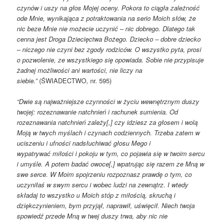
czynów i uszy na głos Mojej oceny.
Pokora to ciągła zależność
ode Mnie, wynikająca z potraktowania na
serio Moich słów, że
nic beze Mnie nie możecie uczynić – nic dobrego.
Dlatego tak
cenna jest Droga Dziecięctwa Bożego.
Dziecko – dobre dziecko
– niczego nie czyni bez zgody rodziców.
O wszystko pyta, prosi
o pozwolenie, ze wszystkiego się opowiada.
Sobie nie przypisuje
żadnej możliwości ani wartości, nie liczy na
siebie.”
(ŚWIADECTWO, nr. 595)
“Dwie są najważniejsze czynności w życiu wewnętrznym duszy
twojej:
rozeznawanie natchnień i rachunek sumienia.
Od
rozeznawania natchnień zależy[,] czy idziesz za głosem i wolą
Moją
w twych myślach i czynach codziennych. Trzeba zatem w
uciszeniu i ufności nadsłuchiwać głosu Mego i
wypatrywać
miłości i pokoju w tym, co pojawia się w twoim sercu
i umyśle.
A potem badać owoce[,] wpatrując się razem ze Mną w
swe serce.
W Moim spojrzeniu rozpoznasz prawdę o tym, co
uczyniłaś w swym
sercu i wobec ludzi na zewnątrz.
I wtedy
składaj to wszystko u Moich stóp z miłością, skruchą i
dziękczynieniem,
bym przyjął, naprawił, uświęcił.
Niech twoja
spowiedź przede Mną w twej duszy trwa, aby nic nie