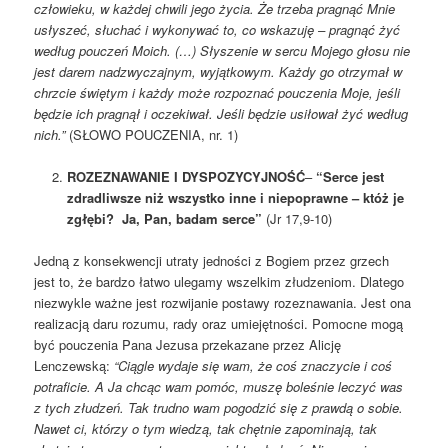
człowieku, w każdej chwili jego życia. Że trzeba pragnąć Mnie
usłyszeć, słuchać i wykonywać to, co wskazuję –
pragnąć żyć
według pouczeń Moich. (…)
Słyszenie w sercu Mojego głosu nie
jest darem nadzwyczajnym, wyjątkowym.
Każdy go otrzymał w
chrzcie świętym i każdy może rozpoznać
pouczenia Moje, jeśli
będzie ich pragnął i oczekiwał. Jeśli będzie usiłował
żyć według
nich.”
(SŁOWO POUCZENIA, nr. 1)
ROZEZNAWANIE I DYSPOZYCYJNOŚĆ
–
“Serce jest
zdradliwsze niż wszystko inne i niepoprawne – któż je
zgłębi? Ja, Pan, badam serce”
(Jr 17,9-10)
Jedną z konsekwencji utraty jedności z Bogiem przez grzech
jest to, że bardzo łatwo ulegamy wszelkim złudzeniom. Dlatego
niezwykle ważne jest rozwijanie postawy rozeznawania. Jest ona
realizacją daru rozumu, rady oraz umiejętności. Pomocne mogą
być pouczenia Pana Jezusa przekazane przez Alicję
Lenczewską:
“Ciągle wydaje się wam, że coś znaczycie i coś
potraficie. A Ja chcąc wam
pomóc, muszę boleśnie leczyć was
z tych złudzeń. Tak trudno wam pogodzić
się z prawdą o sobie.
Nawet ci, którzy o tym wiedzą, tak chętnie
zapominają, tak