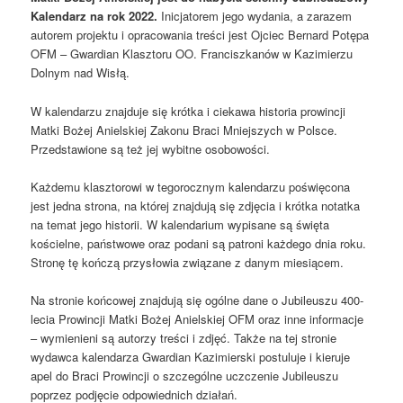
Kalendarz na rok 2022.
Inicjatorem jego wydania, a zarazem
autorem projektu i opracowania treści jest Ojciec Bernard Potępa
OFM – Gwardian Klasztoru OO. Franciszkanów w Kazimierzu
Dolnym nad Wisłą.
W kalendarzu znajduje się krótka i ciekawa historia prowincji
Matki Bożej Anielskiej Zakonu Braci Mniejszych w Polsce.
Przedstawione są też jej wybitne osobowości.
Każdemu klasztorowi w tegorocznym kalendarzu poświęcona
jest jedna strona, na której znajdują się zdjęcia i krótka notatka
na temat jego historii. W kalendarium wypisane są święta
kościelne, państwowe oraz podani są patroni każdego dnia roku.
Stronę tę kończą przysłowia związane z danym miesiącem.
Na stronie końcowej znajdują się ogólne dane o Jubileuszu 400-
lecia Prowincji Matki Bożej Anielskiej OFM oraz inne informacje
– wymienieni są autorzy treści i zdjęć. Także na tej stronie
wydawca kalendarza Gwardian Kazimierski postuluje i kieruje
apel do Braci Prowincji o szczególne uczczenie Jubileuszu
poprzez podjęcie odpowiednich działań.