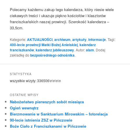
Polecamy każdemu zakup tego kalendarza, który niesie wiele
ciekawych treści i ukazuje piękno kościołów i klasztorów
franciszkańskich naszej prowincji. Szerokość kalendarza –
33,5cm.
Kategorie:
AKTUALNOŚCI
,
archiwum
,
artykuły
,
informacje
. Tagi:
400-lecie prowincji Matki Bożej Anielskiej
,
kalendarz
franciszkanów
,
kalendarz jubileuszowy
. Autor:
alam
. Dodaj
zakładkę do
bezpośredniego odnośnika
.
STATYSTYKA
wszystkie wizyty:
336506
\n\n\n\n
OSTATNIE WPISY
Nabożeństwo pierwszych sobót miesiąca
Ogień wewnątrz
Bierzmowanie w Sanktuarium Mirowskim – fotorelacja
90-lecie istnienia ZSZ w Pińczowie
Boże Ciało z Franciszkanami w Pińczowie